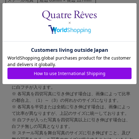
舞台写真
短辺 127mm × 長辺 178mm
四切写真（1）
短辺 217mm × 長辺 305mm
四切写真（2）
短辺 213mm × 長辺 305mm
四切写真（3）
短辺 254mm × 長辺 305mm
半切写真
短辺 305mm × 長辺 432mm
全紙写真
短辺 402mm × 長辺 559mm
写真のサイズにつきまして、下記の件も併せてご了承ください。
※ 宝塚大劇場および新人公演の舞台写真につきましては、4辺
に白フチが入ります。
※ 各写真を四切写真に引き伸ばす場合は、画像によって比率
の都合上、（1）～（3）の何れかのサイズになります。
※ 各写真を半切または全紙に引き伸ばす場合は、画像によっ
て比率が異なりますが、上記のサイズに統一しております。
※ 白フチが入った写真を四切写真以上に引き伸ばす場合は、
白フチ無しの写真となります。
※ スチール写真を舞台写真のサイズに引き伸ばすこと、及び