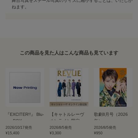
舞台写真をスチール写真のサイズに縮小することは、いたしか
ねます。
この商品を見た人はこんな商品も見ています
『EXCITER!!』 Blu-
【キャトルレーヴ
歌劇8月号（2026
ray BOX
オンライン限定
年）
版】TAKARAZUKA
2026/10/17発売
2026/8/5発売
2026/8/5発売
¥15,400
¥3,300
¥950
REVUE 2026