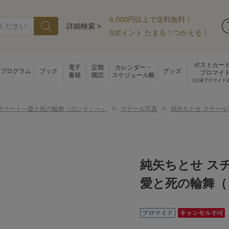
6,000円以上で送料無料！
詳細検索 >
Sポイント たまる！つかえる！
ポストカー
電子
定期
カレンダー・
演プログラム
ブック
グッズ
ブロマイ
書籍
購読
スケジュール帳
（公演ブロマイド
>
>
ザベート―愛と死の輪舞（ロンド）―』
スチール写真
純矢ちとせ スチー
純矢ちとせ ス
愛と死の輪舞（