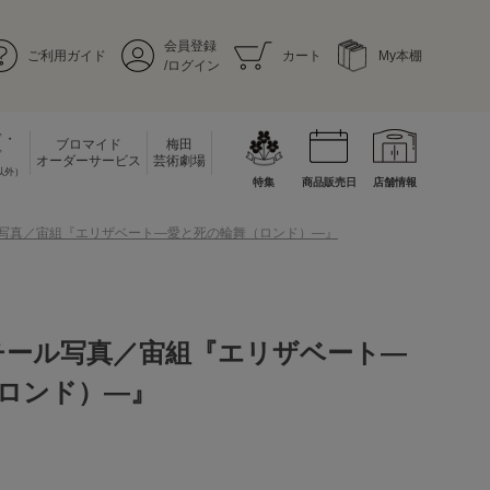
会員登録
ご利用ガイド
カート
My本棚
/ログイン
ド・
ブロマイド
梅田
ド
オーダーサービス
芸術劇場
以外）
特集
商品販売日
店舗情報
ル写真／宙組『エリザベート―愛と死の輪舞（ロンド）―』
チール写真／宙組『エリザベート―
ロンド）―』