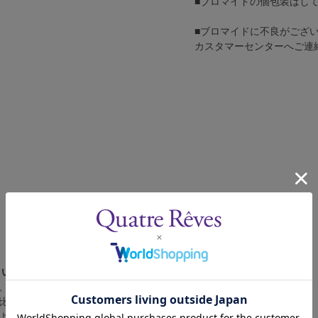
■ブロマイドの個包装はし
■ブロマイドに不良がござ
カスタマーセンターへご連
さい。
、4辺に白フチが入ります。
比率の都合上、（1）～（3）の何れかのサイズになります。
によって比率が異なりますが、上記のサイズに統一しております。