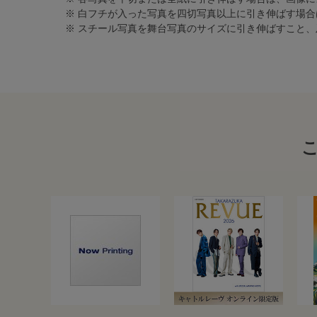
※ 白フチが入った写真を四切写真以上に引き伸ばす場
※ スチール写真を舞台写真のサイズに引き伸ばすこと