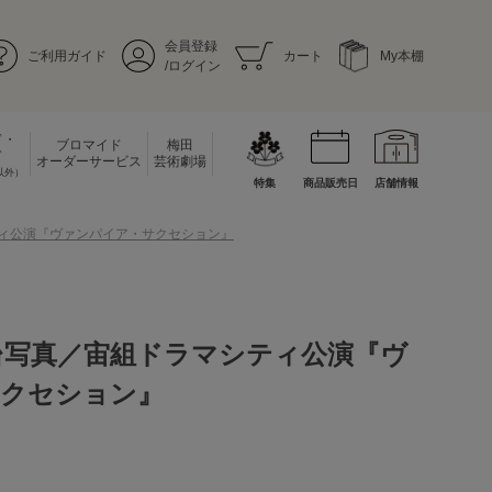
会員登録
ご利用ガイド
カート
My本棚
/ログイン
ド・
ブロマイド
梅田
ド
オーダーサービス
芸術劇場
以外）
特集
商品販売日
店舗情報
ティ公演『ヴァンパイア・サクセション』
台写真／宙組ドラマシティ公演『ヴ
クセション』