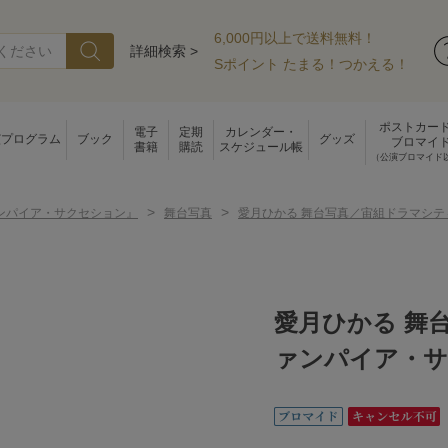
6,000円以上で送料無料！
詳細検索 >
Sポイント たまる！つかえる！
ポストカー
電子
定期
カレンダー・
演プログラム
ブック
グッズ
ブロマイ
書籍
購読
スケジュール帳
（公演ブロマイド
>
>
ンパイア・サクセション』
舞台写真
愛月ひかる 舞台写真／宙組ドラマシ
愛月ひかる 舞
ァンパイア・サ