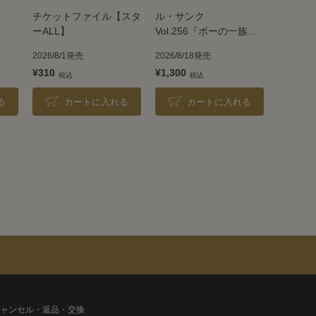
チケットファイル【スタ
ル・サンク
ーALL】
Vol.256『ポーの一族』
＜雪組＞
2026/8/1発売
2026/8/18発売
¥310
¥1,300
る
カートに入れる
カートに入れる
ャンセル・返品・交換