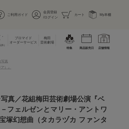
会員登録
ご利用ガイド
カート
My本棚
/ログイン
ド・
ブロマイド
梅田
ド
オーダーサービス
芸術劇場
以外）
特集
商品販売日
店舗情報
台写真
ジア）』
台写真／花組梅田芸術劇場公演『ベ
ら－フェルゼンとマリー・アントワ
宝塚幻想曲（タカラヅカ ファンタ