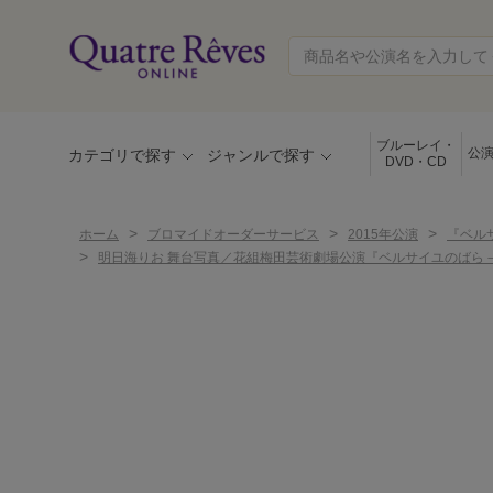
ブルーレイ・
公
カテゴリで探す
ジャンルで探す
DVD・CD
>
>
>
ホーム
ブロマイドオーダーサービス
2015年公演
『ベル
>
明日海りお 舞台写真／花組梅田芸術劇場公演『ベルサイユのばら