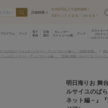
6,000円以上で送料無料！
詳細検索 >
Sポイント たまる！つかえる！
ポストカー
電子
定期
カレンダー・
演プログラム
ブック
グッズ
ブロマイ
書籍
購読
スケジュール帳
（公演ブロマイド
>
サイユのばらーフェルゼンとマリー・アントワネット編ー』『宝塚幻想曲』
舞
－フェルゼンとマリー・アントワネット編－』『宝塚幻想曲（タカラヅカ ファンタ
明日海りお 舞
ルサイユのば
ネット編－』『