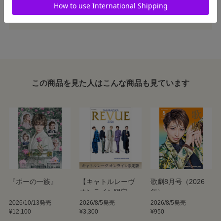
1507421-010
この商品を見た人はこんな商品も見ています
『ポーの一族』
【キャトルレーヴ
歌劇8月号（2026
オンライン限定
年）
版】TAKARAZUKA
2026/10/13発売
2026/8/5発売
2026/8/5発売
¥12,100
¥3,300
¥950
REVUE 2026