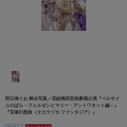
明日海りお 舞台写真／花組梅田芸術劇場公演『ベルサイ
ユのばら－フェルゼンとマリー・アントワネット編－』
『宝塚幻想曲（タカラヅカ ファンタジア）』