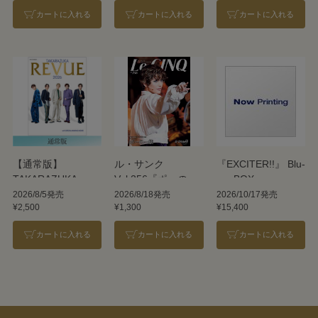
カートに入れる
カートに入れる
カートに入れる
【通常版】
ル・サンク
『EXCITER!!』 Blu-
TAKARAZUKA
Vol.256『ポーの一
ray BOX
REVUE 2026
族』＜雪組＞
2026/8/5発売
2026/8/18発売
2026/10/17発売
¥2,500
¥1,300
¥15,400
カートに入れる
カートに入れる
カートに入れる