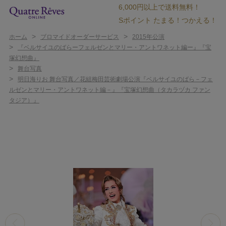
6,000円以上で送料無料！
Sポイント たまる！つかえる！
>
>
ホーム
ブロマイドオーダーサービス
2015年公演
>
『ベルサイユのばらーフェルゼンとマリー・アントワネット編ー』『宝
塚幻想曲』
>
舞台写真
>
明日海りお 舞台写真／花組梅田芸術劇場公演『ベルサイユのばら－フェ
ルゼンとマリー・アントワネット編－』『宝塚幻想曲（タカラヅカ ファン
タジア）』