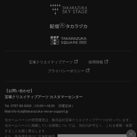
宝塚クリエイティブアーツ
採用情報
プライバシーポリシー
【お問い合わせ】
宝塚クリエイティブアーツ カスタマーセンター
Tel. 0797-83-6000（10:00〜18:00 月曜定休）
Mail info-tca@takarazuka-revue-support.jp
当ホームページの管理運営は、株式会社宝塚クリエイティブアーツが行っています。
当ホームページに掲載している情報については、当社の許可なく、これを複製・改変
することを固く禁止します。
また、阪急電鉄並びに宝塚歌劇団、宝塚クリエイティブアーツの出版物ほか写真等著