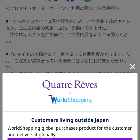
≪ブロマイドオーダーサービスご利用の際のご注意事項≫
■こちらのブロマイドは受注製造のため、ご注文完了後のキャン
セル、ご注文内容の変更、返品、交換はできません。
注文確定ボタンを押す前に、ご注文内容をよくご確認くださ
い。
■ブロマイドのお届けまで、通常２～３週間程度かかります。な
お、ご注文が混み合っている場合にはさらにお時間がかかりま
す。
また、他の商品と一緒にご購入の場合は、すべての商品がご用意
でき次第の出荷となります。あらかじめご了承ください。
■コンビニ決済をご利用の場合はご入金確認後の製造となりま
す。
■ブロマイドの個包装はしておりません。
■ブロマイドに不良がございましたら、良品と交換いたしますの
で、お手数ですが弊社カスタマーセンターへご連絡ください。