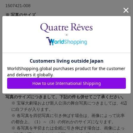
1507421-008
※ 写真のサイズ
スチール写真
短辺 89mm × 長辺 127mm
舞台写真
短辺 127mm × 長辺 178mm
四切写真（1）
短辺 217mm × 長辺 305mm
四切写真（2）
短辺 213mm × 長辺 305mm
四切写真（3）
短辺 254mm × 長辺 305mm
半切写真
短辺 305mm × 長辺 432mm
全紙写真
短辺 402mm × 長辺 559mm
写真のサイズにつきまして、下記の件も併せてご了承ください。
※ 宝塚大劇場および新人公演の舞台写真につきましては、4辺
に白フチが入ります。
※ 各写真を四切写真に引き伸ばす場合は、画像によって比率
の都合上、（1）～（3）の何れかのサイズになります。
※ 各写真を半切または全紙に引き伸ばす場合は、画像によっ