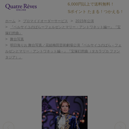
6,000円以上で送料無料！
Sポイント たまる！つかえる！
>
>
ホーム
ブロマイドオーダーサービス
2015年公演
>
『ベルサイユのばらーフェルゼンとマリー・アントワネット編ー』『宝
塚幻想曲』
>
舞台写真
>
明日海りお 舞台写真／花組梅田芸術劇場公演『ベルサイユのばら－フェ
ルゼンとマリー・アントワネット編－』『宝塚幻想曲（タカラヅカ ファン
タジア）』