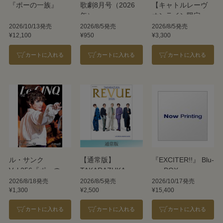
『ポーの一族』
歌劇8月号（2026
【キャトルレーヴ
年）
オンライン限定
版】TAKARAZUKA
2026/10/13発売
2026/8/5発売
2026/8/5発売
¥12,100
¥950
¥3,300
REVUE 2026
カートに入れる
カートに入れる
カートに入れる
ル・サンク
【通常版】
『EXCITER!!』 Blu-
Vol.256『ポーの一
TAKARAZUKA
ray BOX
族』＜雪組＞
REVUE 2026
2026/8/18発売
2026/8/5発売
2026/10/17発売
¥1,300
¥2,500
¥15,400
カートに入れる
カートに入れる
カートに入れる