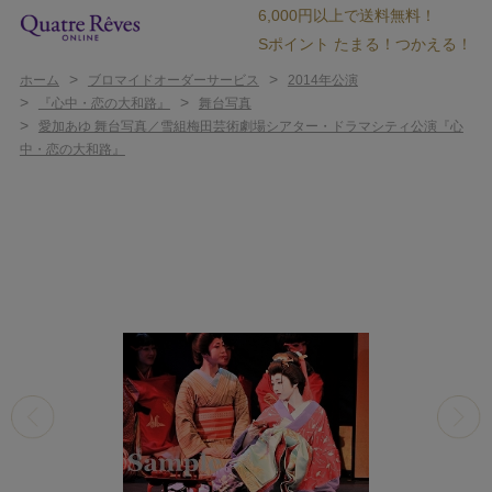
6,000円以上で送料無料！
Sポイント たまる！つかえる！
>
>
ホーム
ブロマイドオーダーサービス
2014年公演
>
>
『心中・恋の大和路』
舞台写真
>
愛加あゆ 舞台写真／雪組梅田芸術劇場シアター・ドラマシティ公演『心
中・恋の大和路』