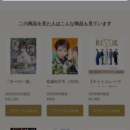
この商品を見た人はこんな商品も見ています
『ポーの一族』
歌劇8月号（2026
【キャトルレーヴ
年）
オンライン限定
版】TAKARAZUKA
2026/10/13発売
2026/8/5発売
2026/8/5発売
¥12,100
¥950
¥3,300
REVUE 2026
カートに入れる
カートに入れる
カートに入れる