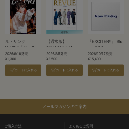
ル・サンク
【通常版】
『EXCITER!!』 Blu-
Vol.256『ポーの一
TAKARAZUKA
ray BOX
族』＜雪組＞
REVUE 2026
2026/8/18発売
2026/8/5発売
2026/10/17発売
¥1,300
¥2,500
¥15,400
カートに入れる
カートに入れる
カートに入れる
メールマガジンのご案内
ご購入方法
よくあるご質問