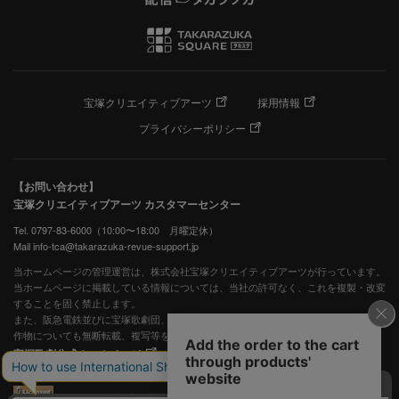
宝塚クリエイティブアーツ
採用情報
プライバシーポリシー
【お問い合わせ】
宝塚クリエイティブアーツ カスタマーセンター
Tel. 0797-83-6000（10:00〜18:00 月曜定休）
Mail info-tca@takarazuka-revue-support.jp
当ホームページの管理運営は、株式会社宝塚クリエイティブアーツが行っています。
当ホームページに掲載している情報については、当社の許可なく、これを複製・改変
することを固く禁止します。
また、阪急電鉄並びに宝塚歌劇団、宝塚クリエイティブアーツの出版物ほか写真等著
作物についても無断転載、複写等を禁じます。
宝塚歌劇公式ホームページ
JASRAC許諾番号：S0507081515