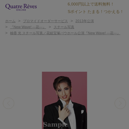
6,000円以上で送料無料！
Sポイント たまる！つかえる！
>
>
ホーム
ブロマイドオーダーサービス
2013年公演
>
>
『New Wave! ―花―』
スチール写真
>
柚香 光 スチール写真／花組宝塚バウホール公演『New Wave! ―花―』