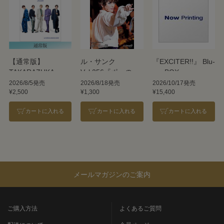
【通常版】
ル・サンク
『EXCITER!!』 Blu-
TAKARAZUKA
Vol.256『ポーの一
ray BOX
REVUE 2026
族』＜雪組＞
2026/8/5発売
2026/8/18発売
2026/10/17発売
¥2,500
¥1,300
¥15,400
カートに入れる
カートに入れる
カートに入れる
メールマガジンのご案内
ご購入方法
よくあるご質問