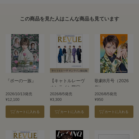
この商品を見た人はこんな商品も見ています
『ポーの一族』
【キャトルレーヴ
歌劇8月号（2026
オンライン限定
年）
版】TAKARAZUKA
2026/10/13発売
2026/8/5発売
2026/8/5発売
¥12,100
¥3,300
¥950
REVUE 2026
カートに入れる
カートに入れる
カートに入れる