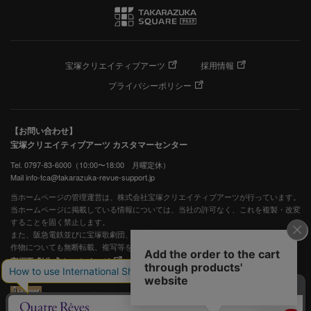
宝塚クリエイティブアーツ
採用情報
プライバシーポリシー
【お問い合わせ】
宝塚クリエイティブアーツ カスタマーセンター
Tel. 0797-83-6000（10:00〜18:00 月曜定休）
Mail info-tca@takarazuka-revue-support.jp
当ホームページの管理運営は、株式会社宝塚クリエイティブアーツが行っています。
当ホームページに掲載している情報については、当社の許可なく、これを複製・改変
することを固く禁止します。
また、阪急電鉄並びに宝塚歌劇団、宝塚クリエイティブアーツの出版物ほか写真等著
作物についても無断転載、複写等を禁じます。
宝塚歌劇公式ホームページ
JASRAC許諾番号：S0507081515
JASRAC許諾番号：9009941002Y45040