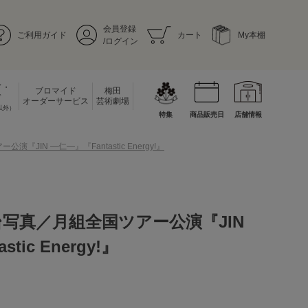
会員登録
ご利用ガイド
カート
My本棚
/ログイン
ド・
ブロマイド
梅田
ド
オーダーサービス
芸術劇場
以外）
特集
商品販売日
店舗情報
JIN ―仁―』『Fantastic Energy!』
台写真／月組全国ツアー公演『JIN
tic Energy!』