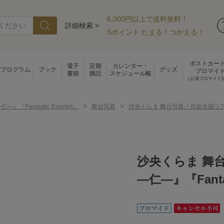
6,000円以上で送料無料！
詳細検索 >
Sポイント たまる！つかえる！
ポストカー
電子
定期
カレンダー・
演プログラム
ブック
グッズ
ブロマイ
書籍
購読
スケジュール帳
（公演ブロマイド
>
>
―仁―』『Fantastic Energy!』
舞台写真
沙央くらま 舞台写真／月組全国ツアー公演『
沙央くらま 舞
―仁―』『Fantas