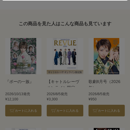
この商品を見た人はこんな商品も見ています
『ポーの一族』
【キャトルレーヴ
歌劇8月号（2026
オンライン限定
年）
版】TAKARAZUKA
2026/10/13発売
2026/8/5発売
2026/8/5発売
¥12,100
¥3,300
¥950
REVUE 2026
カートに入れる
カートに入れる
カートに入れる