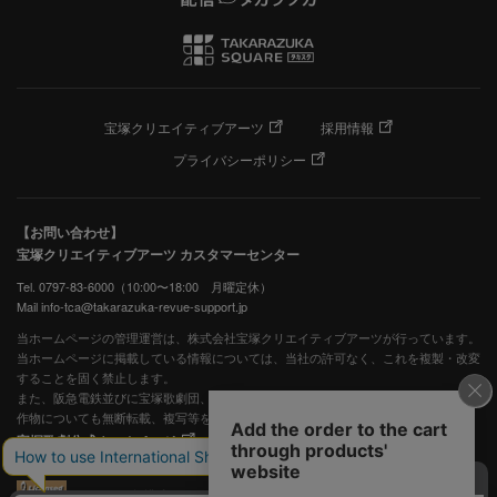
宝塚クリエイティブアーツ
採用情報
プライバシーポリシー
【お問い合わせ】
宝塚クリエイティブアーツ カスタマーセンター
Tel. 0797-83-6000（10:00〜18:00 月曜定休）
Mail info-tca@takarazuka-revue-support.jp
当ホームページの管理運営は、株式会社宝塚クリエイティブアーツが行っています。
当ホームページに掲載している情報については、当社の許可なく、これを複製・改変
することを固く禁止します。
また、阪急電鉄並びに宝塚歌劇団、宝塚クリエイティブアーツの出版物ほか写真等著
作物についても無断転載、複写等を禁じます。
宝塚歌劇公式ホームページ
JASRAC許諾番号：S0507081515