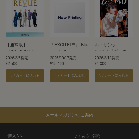
【通常版】
『EXCITER!!』 Blu-
ル・サンク
TAKARAZUKA
ray BOX
Vol.256『ポーの一
REVUE 2026
族』＜雪組＞
2026/8/5発売
2026/10/17発売
2026/8/18発売
¥2,500
¥15,400
¥1,300
カートに入れる
カートに入れる
カートに入れる
メールマガジンのご案内
ご購入方法
よくあるご質問