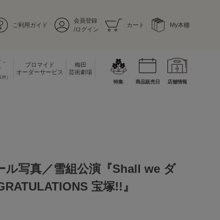
会員登録
ご利用ガイド
カート
My本棚
/ログイン
ド・
ブロマイド
梅田
ド
オーダーサービス
芸術劇場
以外）
特集
商品販売日
店舗情報
ル写真／雪組公演『Shall we ダ
ATULATIONS 宝塚!!』