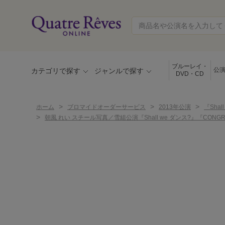
ブルーレイ・
公
カテゴリで探す
ジャンルで探す
DVD・CD
>
>
>
ホーム
ブロマイドオーダーサービス
2013年公演
『Shal
>
朝風 れい スチール写真／雪組公演『Shall we ダンス?』『CONGRAT