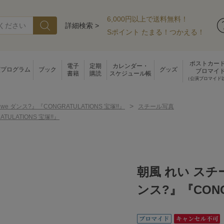
6,000円以上で送料無料！
詳細検索 >
Sポイント たまる！つかえる！
ポストカー
電子
定期
カレンダー・
演プログラム
ブック
グッズ
ブロマイ
書籍
購読
スケジュール帳
（公演ブロマイド
>
l we ダンス?』『CONGRATULATIONS 宝塚!!』
スチール写真
ULATIONS 宝塚!!』
朝風 れい スチー
ンス?』『CONGR