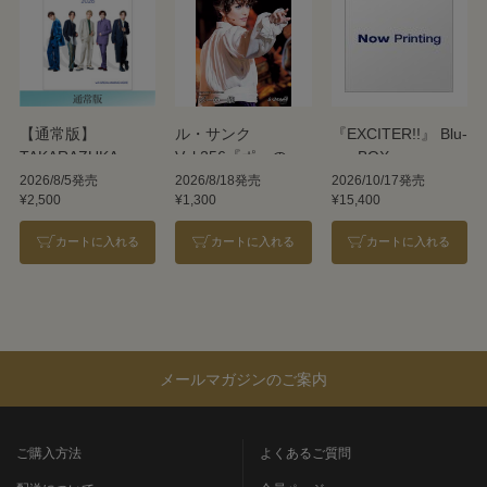
【通常版】
ル・サンク
『EXCITER!!』 Blu-
TAKARAZUKA
Vol.256『ポーの一
ray BOX
REVUE 2026
族』＜雪組＞
2026/8/5発売
2026/8/18発売
2026/10/17発売
¥2,500
¥1,300
¥15,400
カートに入れる
カートに入れる
カートに入れる
メールマガジンのご案内
ご購入方法
よくあるご質問