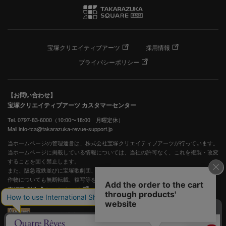
宝塚クリエイティブアーツ
採用情報
プライバシーポリシー
【お問い合わせ】
宝塚クリエイティブアーツ カスタマーセンター
Tel. 0797-83-6000（10:00〜18:00 月曜定休）
Mail info-tca@takarazuka-revue-support.jp
当ホームページの管理運営は、株式会社宝塚クリエイティブアーツが行っています。
当ホームページに掲載している情報については、当社の許可なく、これを複製・改変
することを固く禁止します。
また、阪急電鉄並びに宝塚歌劇団、宝塚クリエイティブアーツの出版物ほか写真等著
作物についても無断転載、複写等を禁じます。
宝塚歌劇公式ホームページ
JASRAC許諾番号：S0507081515
JASRAC許諾番号：9009941002Y45040