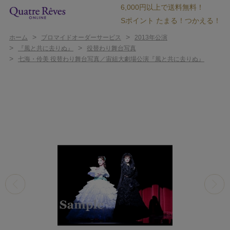
6,000円以上で送料無料！
Sポイント たまる！つかえる！
>
>
ホーム
ブロマイドオーダーサービス
2013年公演
>
>
『風と共に去りぬ』
役替わり舞台写真
>
七海・伶美 役替わり舞台写真／宙組大劇場公演『風と共に去りぬ』