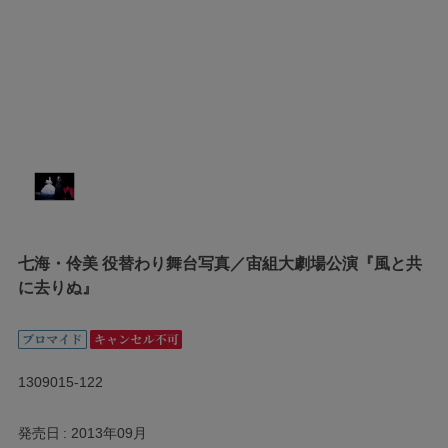
七海・伶美 役替わり舞台写真／宙組大劇場公演『風と共
に去りぬ』
1309015-122
発売日
2013年09月