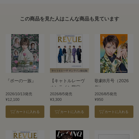
この商品を見た人はこんな商品も見ています
『ポーの一族』
【キャトルレーヴ
歌劇8月号（2026
オンライン限定
年）
版】TAKARAZUKA
2026/10/13発売
2026/8/5発売
2026/8/5発売
¥12,100
¥3,300
¥950
REVUE 2026
カートに入れる
カートに入れる
カートに入れる