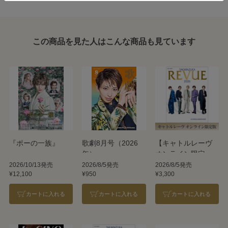
この商品を見た人はこんな商品も見ています
『ポーの一族』
歌劇8月号（2026
【キャトルレーヴ
年）
オンライン限定
版】TAKARAZUKA
2026/10/13発売
2026/8/5発売
2026/8/5発売
¥12,100
¥950
¥3,300
REVUE 2026
カートに入れる
カートに入れる
カートに入れる