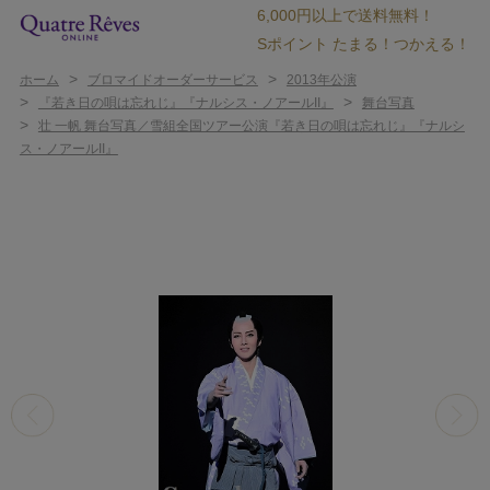
6,000円以上で送料無料！
Sポイント たまる！つかえる！
>
>
ホーム
ブロマイドオーダーサービス
2013年公演
>
>
『若き日の唄は忘れじ』『ナルシス・ノアールII』
舞台写真
>
壮 一帆 舞台写真／雪組全国ツアー公演『若き日の唄は忘れじ』『ナルシ
ス・ノアールII』