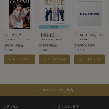
ル・サンク
【通常版】
『EXCITER!!』 Blu-
Vol.256『ポーの一
TAKARAZUKA
ray BOX
族』＜雪組＞
REVUE 2026
2026/8/18発売
2026/8/5発売
2026/10/17発売
¥1,300
¥2,500
¥15,400
カートに入れる
カートに入れる
カートに入れる
メールマガジンのご案内
ご購入方法
よくあるご質問