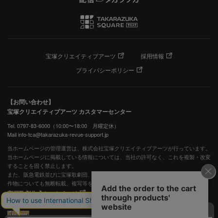
宝塚クリエイティブアーツ
採用情報
プライバシーポリシー
【お問い合わせ】
宝塚クリエイティブアーツ カスタマーセンター
Tel. 0797-83-6000（10:00〜18:00 月曜定休）
Mail info-tca@takarazuka-revue-support.jp
当ホームページの管理運営は、株式会社宝塚クリエイティブアーツが行っています。
当ホームページに掲載している情報については、当社の許可なく、これを複製・改変
することを固く禁止します。
また、阪急電鉄並びに宝塚歌劇団、宝塚クリエイティブアーツの出版物ほか写真等著
作物についても無断転載、複写等を禁じます。
宝塚歌劇公式ホームページ
JASRAC許諾番号：S0507081515