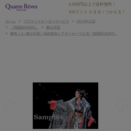
6,000円以上で送料無料！
Sポイント たまる！つかえる！
>
>
ホーム
ブロマイドオーダーサービス
2013年公演
>
>
『戦国BASARA』
舞台写真
>
蘭寿 とむ 舞台写真／花組東急シアターオーブ公演『戦国BASARA』