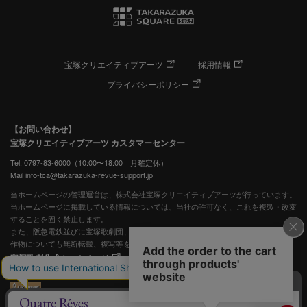
宝塚クリエイティブアーツ
採用情報
プライバシーポリシー
【お問い合わせ】
宝塚クリエイティブアーツ カスタマーセンター
Tel. 0797-83-6000（10:00〜18:00 月曜定休）
Mail info-tca@takarazuka-revue-support.jp
当ホームページの管理運営は、株式会社宝塚クリエイティブアーツが行っています。
当ホームページに掲載している情報については、当社の許可なく、これを複製・改変
することを固く禁止します。
また、阪急電鉄並びに宝塚歌劇団、宝塚クリエイティブアーツの出版物ほか写真等著
作物についても無断転載、複写等を禁じます。
宝塚歌劇公式ホームページ
JASRAC許諾番号：S0507081515
JASRAC許諾番号：9009941002Y45040