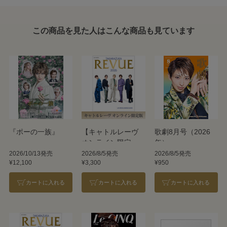
この商品を見た人はこんな商品も見ています
『ポーの一族』
【キャトルレーヴ
歌劇8月号（2026
オンライン限定
年）
版】TAKARAZUKA
2026/10/13発売
2026/8/5発売
2026/8/5発売
¥12,100
¥3,300
¥950
REVUE 2026
カートに入れる
カートに入れる
カートに入れる