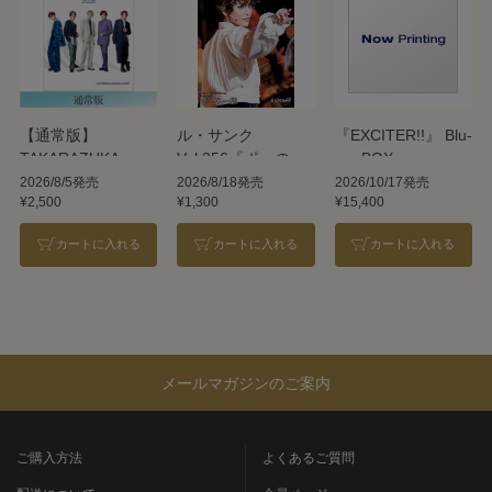
【通常版】
ル・サンク
『EXCITER!!』 Blu-
TAKARAZUKA
Vol.256『ポーの一
ray BOX
REVUE 2026
族』＜雪組＞
2026/8/5発売
2026/8/18発売
2026/10/17発売
¥2,500
¥1,300
¥15,400
カートに入れる
カートに入れる
カートに入れる
メールマガジンのご案内
ご購入方法
よくあるご質問