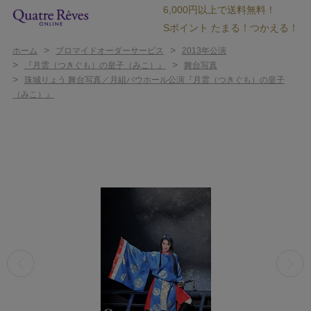
6,000円以上で送料無料！
Sポイント たまる！つかえる！
>
>
ホーム
ブロマイドオーダーサービス
2013年公演
>
>
『月雲（つきぐも）の皇子（みこ）』
舞台写真
>
珠城りょう 舞台写真／月組バウホール公演『月雲（つきぐも）の皇子
（みこ）』