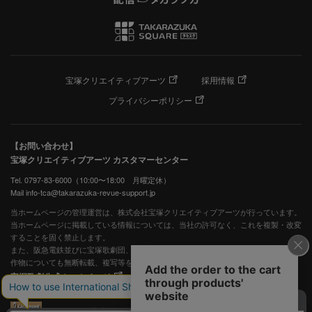
宝塚クリエイティブアーツ
採用情報
プライバシーポリシー
【お問い合わせ】
宝塚クリエイティブアーツ カスタマーセンター
Tel. 0797-83-6000（10:00〜18:00 月曜定休）
Mail info-tca@takarazuka-revue-support.jp
当ホームページの管理運営は、株式会社宝塚クリエイティブアーツが行っています。
当ホームページに掲載している情報については、当社の許可なく、これを複製・改変
することを固く禁止します。
また、阪急電鉄並びに宝塚歌劇団、宝塚クリエイティブアーツの出版物ほか写真等著
作物についても無断転載、複写等を禁じます。
宝塚歌劇公式ホームページ
JASRAC許諾番号：S0507081515