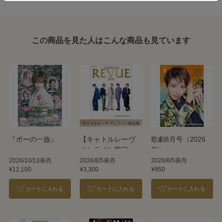
この商品を見た人はこんな商品も見ています
『ポーの一族』
【キャトルレーヴ
歌劇8月号（2026
オンライン限定
年）
版】TAKARAZUKA
2026/10/13発売
2026/8/5発売
2026/8/5発売
¥12,100
¥3,300
¥950
REVUE 2026
カートに入れる
カートに入れる
カートに入れる