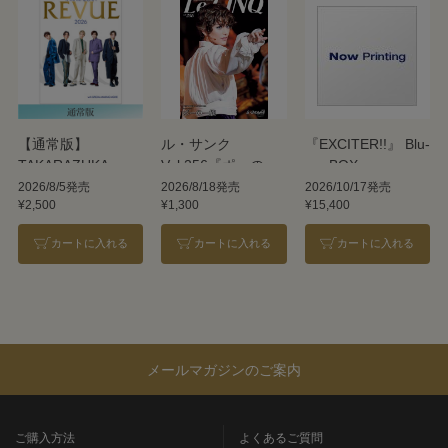
【通常版】
ル・サンク
『EXCITER!!』 Blu-
TAKARAZUKA
Vol.256『ポーの一
ray BOX
REVUE 2026
族』＜雪組＞
2026/8/5発売
2026/8/18発売
2026/10/17発売
¥2,500
¥1,300
¥15,400
カートに入れる
カートに入れる
カートに入れる
メールマガジンのご案内
ご購入方法
よくあるご質問