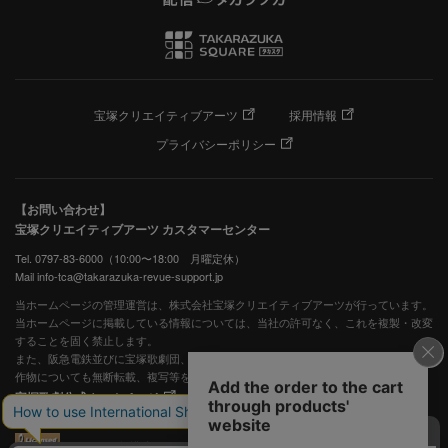
宝塚クリエイティブアーツ
採用情報
プライバシーポリシー
【お問い合わせ】
宝塚クリエイティブアーツ カスタマーセンター
Tel. 0797-83-6000（10:00〜18:00 月曜定休）
Mail info-tca@takarazuka-revue-support.jp
当ホームページの管理運営は、株式会社宝塚クリエイティブアーツが行っています。
当ホームページに掲載している情報については、当社の許可なく、これを複製・改変
することを固く禁止します。
また、阪急電鉄並びに宝塚歌劇団、宝塚クリエイティブアーツの出版物ほか写真等著
作物についても無断転載、複写等を禁じます。
宝塚歌劇公式ホームページ
JASRAC許諾番号：S0507081515