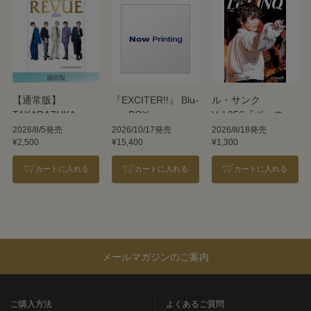
【通常版】
『EXCITER!!』 Blu-
ル・サンク
TAKARAZUKA
ray BOX
Vol.256『ポーの一
REVUE 2026
族』＜雪組＞
2026/8/5発売
2026/10/17発売
2026/8/18発売
¥2,500
¥15,400
¥1,300
カートに入れる
カートに入れる
カートに入れる
メールマガジンのご案内
ご購入方法
よくあるご質問