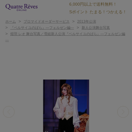
6,000円以上で送料無料！
Sポイント たまる！つかえる！
>
>
ホーム
ブロマイドオーダーサービス
2013年公演
>
>
『ベルサイユのばら』―フェルゼン編―
新人公演舞台写真
>
煌羽 レオ 舞台写真／雪組新人公演『ベルサイユのばら』―フェルゼン編
―