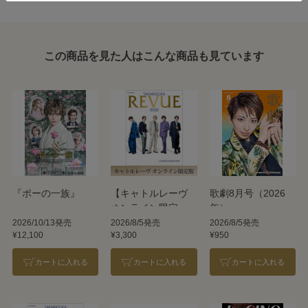
この商品を見た人はこんな商品も見ています
『ポーの一族』
【キャトルレーヴ
歌劇8月号（2026
オンライン限定
年）
版】TAKARAZUKA
2026/10/13発売
2026/8/5発売
2026/8/5発売
¥12,100
¥3,300
¥950
REVUE 2026
カートに入れる
カートに入れる
カートに入れる