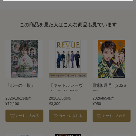
この商品を見た人はこんな商品も見ています
『ポーの一族』
【キャトルレーヴ
歌劇8月号（2026
オンライン限定
年）
版】TAKARAZUKA
2026/10/13発売
2026/8/5発売
2026/8/5発売
¥12,100
¥3,300
¥950
REVUE 2026
カートに入れる
カートに入れる
カートに入れる