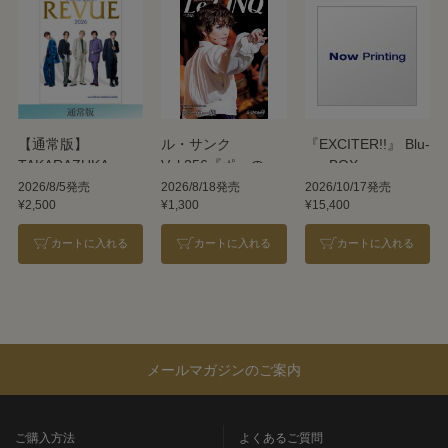
【通常版】
ル・サンク
『EXCITER!!』 Blu-
TAKARAZUKA
Vol.256『ポーの一
ray BOX
REVUE 2026
族』＜雪組＞
2026/8/5発売
2026/8/18発売
2026/10/17発売
¥2,500
¥1,300
¥15,400
カートに入れる
カートに入れる
カートに入れる
メールマガジンのご案内
ご購入方法
よくあるご質問