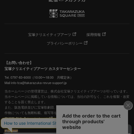
宝塚クリエイティブアーツ
採用情報
プライバシーポリシー
【お問い合わせ】
宝塚クリエイティブアーツ カスタマーセンター
Tel. 0797-83-6000（10:00〜18:00 月曜定休）
Mail info-tca@takarazuka-revue-support.jp
当ホームページの管理運営は、株式会社宝塚クリエイティブアーツが行っています。
当ホームページに掲載している情報については、当社の許可なく、これを複製・改変
することを固く禁止します。
また、阪急電鉄並びに宝塚歌劇団、宝塚クリエイティブアーツの出版物ほか写真等著
作物についても無断転載、複写等を禁じます。
宝塚歌劇公式ホームページ
JASRAC許諾番号：S0507081515