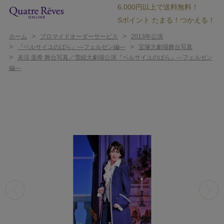
6,000円以上で送料無料！
Sポイント たまる！つかえる！
>
>
ホーム
ブロマイドオーダーサービス
2013年公演
>
>
『ベルサイユのばら』―フェルゼン編―
宝塚大劇場舞台写真
>
未涼 亜希 舞台写真／雪組大劇場公演『ベルサイユのばら』―フェルゼン
編―