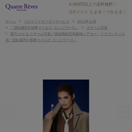
6,000円以上で送料無料！
Sポイント たまる！つかえる！
>
>
ホーム
ブロマイドオーダーサービス
2013年公演
>
>
『逆転裁判3 検事マイルズ･エッジワース』
スチール写真
>
愛月 ひかる スチール写真／宙組梅田芸術劇場シアター・ドラマシティ公
演『逆転裁判3 検事マイルズ･エッジワース』