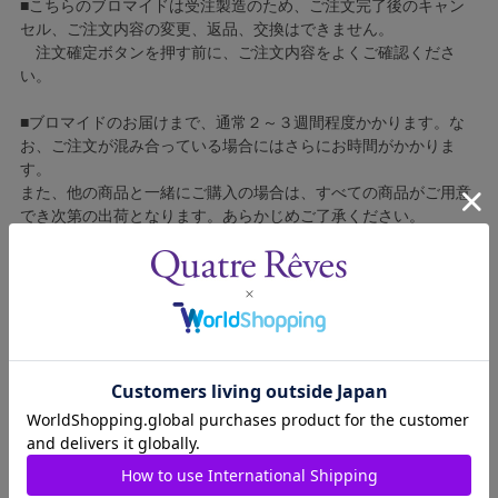
■こちらのブロマイドは受注製造のため、ご注文完了後のキャン
セル、ご注文内容の変更、返品、交換はできません。
注文確定ボタンを押す前に、ご注文内容をよくご確認くださ
い。
■ブロマイドのお届けまで、通常２～３週間程度かかります。な
お、ご注文が混み合っている場合にはさらにお時間がかかりま
す。
また、他の商品と一緒にご購入の場合は、すべての商品がご用意
でき次第の出荷となります。あらかじめご了承ください。
■コンビニ決済をご利用の場合はご入金確認後の製造となりま
す。
■ブロマイドの個包装はしておりません。
■ブロマイドに不良がございましたら、良品と交換いたしますの
で、お手数ですが弊社カスタマーセンターへご連絡ください。
1301415-005