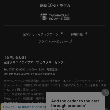
宝塚クリエイティブアーツ
採用情報
プライバシーポリシー
【お問い合わせ】
宝塚クリエイティブアーツ カスタマーセンター
Tel. 0797-83-6000（10:00〜18:00 月曜定休）
Mail info-tca@takarazuka-revue-support.jp
当ホームページの管理運営は、株式会社宝塚クリエイティブアーツが行っています。
当ホームページに掲載している情報については、当社の許可なく、これを複製・改変
することを固く禁止します。
また、阪急電鉄並びに宝塚歌劇団、宝塚クリエイティブアーツの出版物ほか写真等著
作物についても無断転載、複写等を禁じます。
宝塚歌劇公式ホームページ