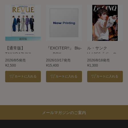
【通常版】
『EXCITER!!』 Blu-
ル・サンク
TAKARAZUKA
ray BOX
Vol.256『ポーの一
REVUE 2026
族』＜雪組＞
2026/8/5発売
2026/10/17発売
2026/8/18発売
¥2,500
¥15,400
¥1,300
カートに入れる
カートに入れる
カートに入れる
メールマガジンのご案内