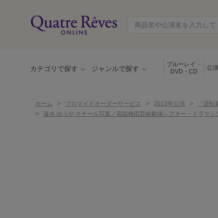
ブルーレイ・
公
カテゴリで探す
ジャンルで探す
DVD・CD
>
>
>
ホーム
ブロマイドオーダーサービス
2013年公演
『逆転
>
蓮水 ゆうや スチール写真／宙組梅田芸術劇場シアター・ドラマシ