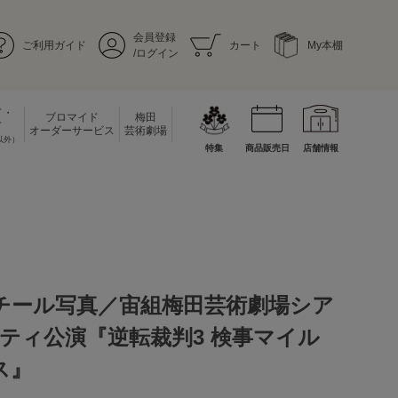
会員登録
ご利用ガイド
カート
My本棚
/ログイン
ド・
ブロマイド
梅田
ド
オーダーサービス
芸術劇場
以外）
特集
商品販売日
店舗情報
スチール写真／宙組梅田芸術劇場シア
ティ公演『逆転裁判3 検事マイル
ス』