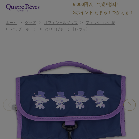
6,000円以上で送料無料！
Sポイント たまる！つかえる！
>
>
>
ホーム
グッズ
オフィシャルグッズ
ファッション小物
>
>
バッグ・ポーチ
吊り下げポーチ【レヴィ】