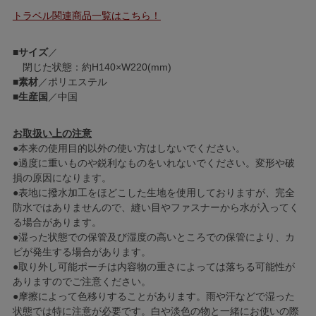
トラベル関連商品一覧はこちら！
■
サイズ
／
閉じた状態：約H140×W220(mm)
■
素材
／ポリエステル
■
生産国
／中国
お取扱い上の注意
●本来の使用目的以外の使い方はしないでください。
●過度に重いものや鋭利なものをいれないでください。変形や破
損の原因になります。
●表地に撥水加工をほどこした生地を使用しておりますが、完全
防水ではありませんので、縫い目やファスナーから水が入ってく
る場合があります。
●湿った状態での保管及び湿度の高いところでの保管により、カ
ビが発生する場合があります。
●取り外し可能ポーチは内容物の重さによっては落ちる可能性が
ありますのでご注意ください。
●摩擦によって色移りすることがあります。雨や汗などで湿った
状態では特に注意が必要です。白や淡色の物と一緒にお使いの際