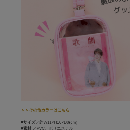
＞＞その他カラーはこちら
■
サイズ
／約W11×H16×D8(cm)
■
素材
／PVC、ポリエステル