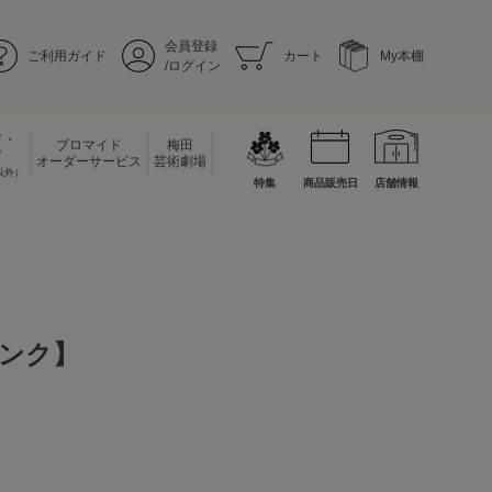
会員登録
ご利用ガイド
カート
My本棚
/ログイン
ド・
ブロマイド
梅田
ド
オーダーサービス
芸術劇場
以外）
特集
商品販売日
店舗情報
ピンク】