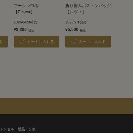
ブークレ巾着
折り畳みボストンバッグ
【Flower】
【レヴィ】
2026/6/20発売
2026/7/1発売
¥2,200
¥5,500
る
カートに入れる
カートに入れる
ャンセル・返品・交換