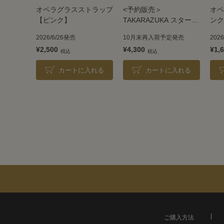
オペラグラスストラップ
<予約販売＞
オペ
【ピンク】
TAKARAZUKA スターぬ
ンク
いぐるみ【永久輝せあ】
2026/6/26発売
10月末再入荷予定発売
202
¥2,500
¥4,300
¥1,
カートに入れる
カートに入れる
ご購入方法