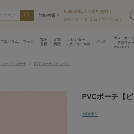
6,000円以上で送料無料！
詳細検索 >
Sポイント たまる！つかえる！
ポストカー
電子
定期
カレンダー・
演プログラム
ブック
グッズ
ブロマイ
書籍
購読
スケジュール帳
（公演ブロマイド
>
バッグ・ポーチ
PVCポーチ【ピンク】
PVCポーチ【