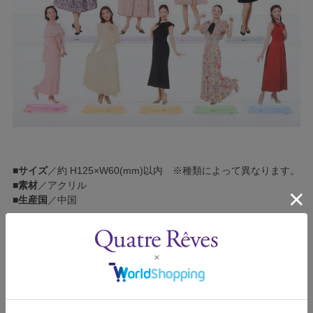
■
サイズ
／約 H125×W60(mm)以内 ※種類によって異なります。
■
素材
／アクリル
■
生産国
／中国
お取扱い上の注意
●本来の用途以外に使用しないでください。
●ぶつけたり、振り回すなど乱暴に使用しないでください。
●製品のデザインによっては、縁や角が尖っている部分、または
細くなっている部分があります。取り扱いには十分ご注意くださ
い。