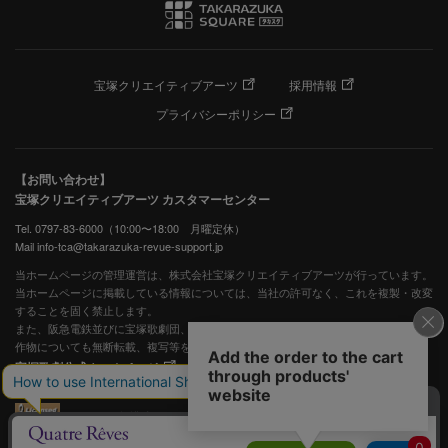
宝塚クリエイティブアーツ
採用情報
プライバシーポリシー
【お問い合わせ】
宝塚クリエイティブアーツ カスタマーセンター
Tel. 0797-83-6000（10:00〜18:00 月曜定休）
Mail info-tca@takarazuka-revue-support.jp
当ホームページの管理運営は、株式会社宝塚クリエイティブアーツが行っています。
当ホームページに掲載している情報については、当社の許可なく、これを複製・改変
することを固く禁止します。
また、阪急電鉄並びに宝塚歌劇団、宝塚クリエイティブアーツの出版物ほか写真等著
作物についても無断転載、複写等を禁じます。
宝塚歌劇公式ホームページ
JASRAC許諾番号：S0507081515
JASRAC許諾番号：9009941002Y45040