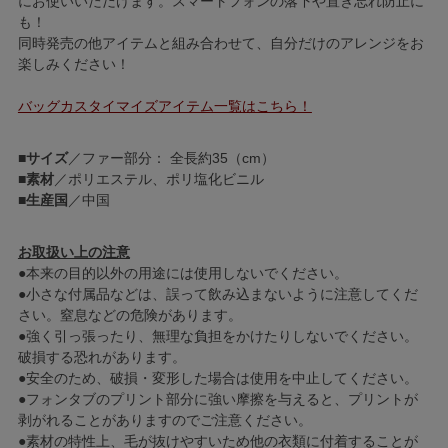
にお使いいただけます。スマートフォンの落下や置き忘れ防止に
も！
同時発売の他アイテムと組み合わせて、自分だけのアレンジをお
楽しみください！
バッグカスタイマイズアイテム一覧はこちら！
■
サイズ
／ファー部分： 全長約35（cm）
■
素材
／ポリエステル、ポリ塩化ビニル
■
生産国
／中国
お取扱い上の注意
●本来の目的以外の用途には使用しないでください。
●小さな付属品などは、誤って飲み込まないように注意してくだ
さい。窒息などの危険があります。
●強く引っ張ったり、無理な負担をかけたりしないでください。
破損する恐れがあります。
●安全のため、破損・変形した場合は使用を中止してください。
●フォンタブのプリント部分に強い摩擦を与えると、プリントが
剥がれることがありますのでご注意ください。
●素材の特性上、毛が抜けやすいため他の衣類に付着することが