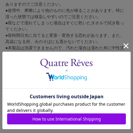
ありますのでご注意ください。
●使用中、摩擦により他のものに色が移ることがあります。特に
湿った状態では移染しやすいのでご注意ください。
●雨などで濡れてしまった場合はすぐに乾いたタオルで拭き取っ
てください。
●長時間日光に当てると変形・変色する恐れがあります。また、
高温になる所、火のそばにも置かないでください。
●本製品は洗濯できませんので、汚れた場合は濡れた布に中性洗
剤をつけたもので軽くたたき、汚れを落としてください。
●カビの発生を防ぐため、カラぶき、陰干ししてから、温度及び
湿度の低い通気性のよい場所に保管してください。
●お子さまの手の届かない所で保管してください。
●ご使用による破損・損傷及び消耗による部品の修理・交換はい
たしかねます。
●本品の使用によるスマートフォンの紛失・破損およびデータの
破損については、一切保証いたしかねます。