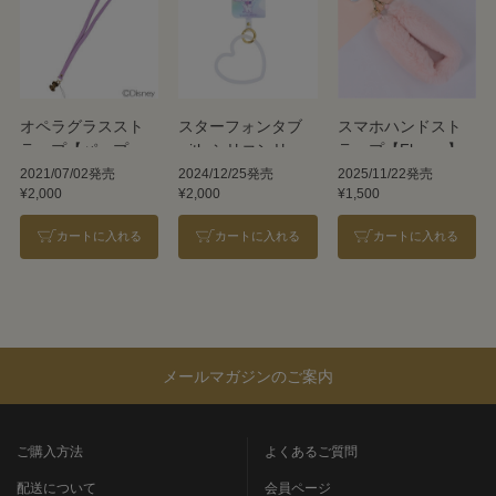
オペラグラススト
スターフォンタブ
スマホハンドスト
ラップ【パープ
with シリコンリン
ラップ【Flower】
ル】／ディズニー
グ／レヴィ
2021/07/02発売
2024/12/25発売
2025/11/22発売
¥2,000
¥2,000
¥1,500
カートに入れる
カートに入れる
カートに入れる
メールマガジンのご案内
ご購入方法
よくあるご質問
配送について
会員ページ