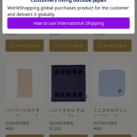
ブークレハンカチ
ハンドタオル シャ
ハンカチーフ【イ
【Moon】
ンシャン【イエロ
エロー】／WAKO
ー】／ホットマン
2026/6/20発売
2025/10/17発売
2024/4/20発売
¥1,500
¥2,000
¥7,150
カートに入れる
カートに入れる
カートに入れる
ハーフハンカチタ
ハンドタオル すみ
ミニタオルチェッ
オル【ベージュ】
れハット【ネイビ
ク【ブルー】
ー】
2026/4/22発売
2024/6/29発売
2025/6/13発売
¥800
¥1,100
¥900