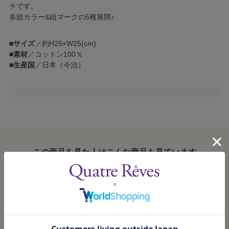
チです。
各組カラー&組マークの5種展開♪
■
サイズ
／約H25×W25(cm)
■
素材
／コットン100％
■
生産国
／日本（今治）
この商品を見た人はこんな商品も見ています