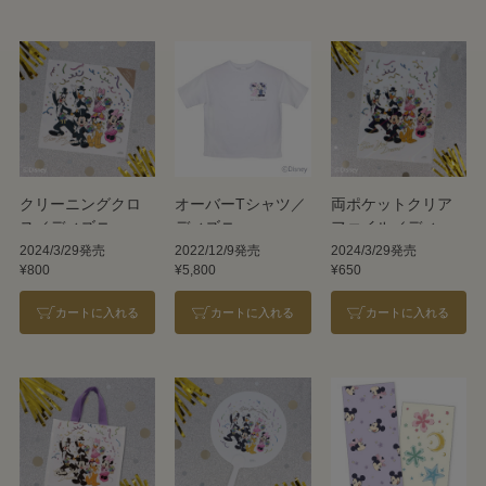
クリーニングクロ
オーバーTシャツ／
両ポケットクリア
ス／ディズニー
ディズニー
ファイル／ディズ
ニー
2024/3/29発売
2022/12/9発売
2024/3/29発売
¥800
¥5,800
¥650
カートに入れる
カートに入れる
カートに入れる