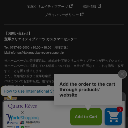
宝塚クリエイティブアーツ
採用情報
プライバシーポリシー
【お問い合わせ】
宝塚クリエイティブアーツ カスタマーセンター
Tel. 0797-83-6000（10:00〜18:00 月曜定休）
Mail info-tca@takarazuka-revue-support.jp
当ホームページの管理運営は、株式会社宝塚クリエイティブアーツが行っています。
当ホームページに掲載している情報については、当社の許可なく、これを複製・改変
することを固く禁止します。
また、阪急電鉄並びに宝塚歌劇団、宝塚クリエイティブアーツの出版物ほか写真等著
作物についても無断転載、複写等を禁じます。
宝塚歌劇公式ホームページ
JASRAC許諾番号：S0507081515
JASRAC許諾番号：9009941002Y45040
©宝塚歌劇 ©宝塚クリエイティブアーツ