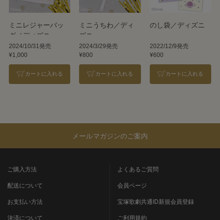
ミニレジャーバッ
ミニうちわ／ディ
のし袋／ディズニ
グ／ディズニー
ズニー
ー
2024/10/31発売
2024/3/29発売
2022/12/9発売
¥1,000
¥800
¥600
カートに入れる
カートに入れる
カートに入れる
メールマガジンのご案内
ご購入方法
よくあるご質問
配送について
会員ページ
お支払い方法
宝塚歌劇共通ID新規会員登録
決済について
ご利用規約