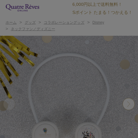
6,000円以上で送料無料！
Sポイント たまる！つかえる！
>
>
>
ホーム
グッズ
コラボレーショングッズ
Disney
>
ネックファン／ディズニー