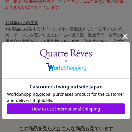
品、購入時の納品書を保管してください。1点でもない場合は保
証できない場合がございます。
お取扱い上の注意
●本製品に内蔵するリチウムイオン電池はメモリー効果がないた
め、ケーブルを繋いだままにすると過充電・過放電等、製品の使
用寿命に影響を与える可能性があります。満充電のあと、必ずコ
ンセントからケーブルをはずしてください。
●充電池を取り外さないでください。また、高温の場所（60℃以
上）に長時間置くと爆発や漏液等の原因となります。
●本製品は湿気がなく乾燥した清潔な場所に保管してください。
●本製品を正しく使用してください。落下させたりぶつけたりす
ると使用に影響を与える原因となります。
この商品を見た人はこんな商品も見ています