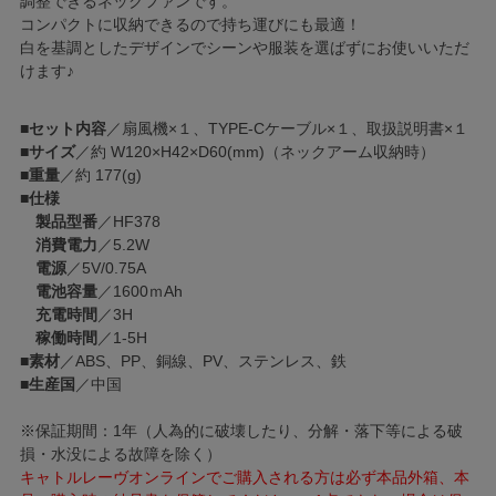
調整できるネックファンです。
コンパクトに収納できるので持ち運びにも最適！
白を基調としたデザインでシーンや服装を選ばずにお使いいただ
けます♪
■
セット内容
／扇風機×１、TYPE-Cケーブル×１、取扱説明書×１
■
サイズ
／約 W120×H42×D60(mm)（ネックアーム収納時）
■
重量
／約 177(g)
■
仕様
製品型番
／HF378
消費電力
／5.2W
電源
／5V/0.75A
電池容量
／1600ｍAh
充電時間
／3H
稼働時間
／1-5H
■
素材
／ABS、PP、銅線、PV、ステンレス、鉄
■
生産国
／中国
※保証期間：1年（人為的に破壊したり、分解・落下等による破
損・水没による故障を除く）
キャトルレーヴオンラインでご購入される方は必ず本品外箱、本