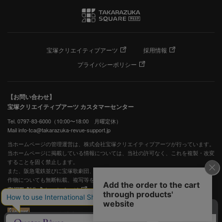
宝塚クリエイティブアーツ
採用情報
プライバシーポリシー
【お問い合わせ】
宝塚クリエイティブアーツ カスタマーセンター
Tel. 0797-83-6000（10:00〜18:00 月曜定休）
Mail info-tca@takarazuka-revue-support.jp
当ホームページの管理運営は、株式会社宝塚クリエイティブアーツが行っています。
当ホームページに掲載している情報については、当社の許可なく、これを複製・改変
することを固く禁止します。
また、阪急電鉄並びに宝塚歌劇団、宝塚クリエイティブアーツの出版物ほか写真等著
作物についても無断転載、複写等を禁じます。
宝塚歌劇公式ホームページ
JASRAC許諾番号：S0507081515