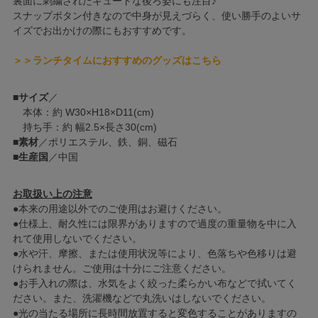
裏面に刺繍されたキュートな後ろ姿にも注目♪
スナップボタン付きなので中身が見えづらく、使い勝手のよいサ
イズでお出かけの際にもおすすめです。
＞＞ランチタイムにおすすめのグッズはこちら
■
サイズ
／
本体：約 W30×H18×D11(cm)
持ち手：約 幅2.5×長さ30(cm)
■
素材
／ポリエステル、鉄、銅、磁石
■
生産国
／中国
お取扱い上の注意
●本来の用途以外でのご使用はお避けください。
●仕様上、耐久性には限界がありますので過度の重量物を中に入
れて使用しないでください。
●水や汗、摩擦、または使用状況等により、色落ちや色移りは避
けられません。ご使用は十分にご注意ください。
●お手入れの際は、水気をよく絞った柔らかい布などで拭いてく
ださい。また、洗濯機などで丸洗いはしないでください。
●光の当たる場所に長時間放置すると変色することがありますの