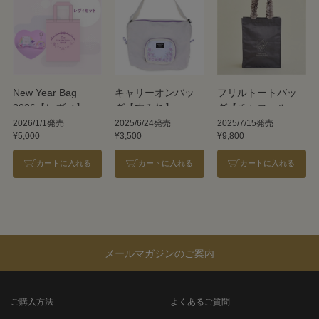
New Year Bag
キャリーオンバッ
フリルトートバッ
2026【レヴィ】
グ【すみれ】
グ【チャコールグ
レー】／Maison de
2026/1/1発売
2025/6/24発売
2025/7/15発売
¥5,000
¥3,500
¥9,800
FLEUR
カートに入れる
カートに入れる
カートに入れる
メールマガジンのご案内
ご購入方法
よくあるご質問