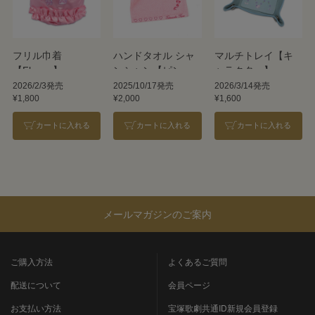
フリル巾着
ハンドタオル シャ
マルチトレイ【キ
【Flower】
ンシャン【ピン
ャラクター】
ク】／ホットマン
2026/2/3発売
2025/10/17発売
2026/3/14発売
¥1,800
¥2,000
¥1,600
カートに入れる
カートに入れる
カートに入れる
メールマガジンのご案内
ご購入方法
よくあるご質問
配送について
会員ページ
お支払い方法
宝塚歌劇共通ID新規会員登録