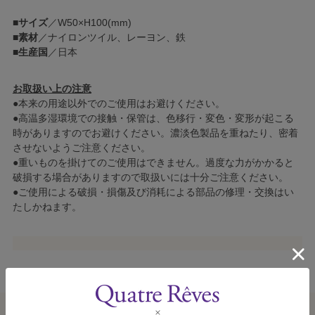
■
サイズ
／W50×H100(mm)
■
素材
／ナイロンツイル、レーヨン、鉄
■
生産国
／日本
お取扱い上の注意
●本来の用途以外でのご使用はお避けください。
●高温多湿環境での接触・保管は、色移行・変色・変形が起こる
時がありますのでお避けください。濃淡色製品を重ねたり、密着
させないようご注意ください。
●重いものを掛けてのご使用はできません。過度な力がかかると
破損する場合がありますので取扱いには十分ご注意ください。
●ご使用による破損・損傷及び消耗による部品の修理・交換はい
たしかねます。