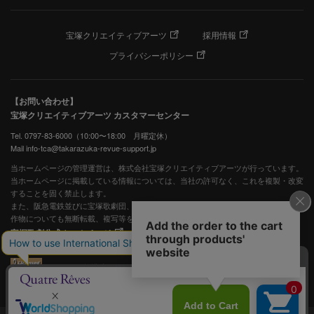
宝塚クリエイティブアーツ
採用情報
プライバシーポリシー
【お問い合わせ】
宝塚クリエイティブアーツ カスタマーセンター
Tel. 0797-83-6000（10:00〜18:00 月曜定休）
Mail info-tca@takarazuka-revue-support.jp
当ホームページの管理運営は、株式会社宝塚クリエイティブアーツが行っています。
当ホームページに掲載している情報については、当社の許可なく、これを複製・改変
することを固く禁止します。
また、阪急電鉄並びに宝塚歌劇団、宝塚クリエイティブアーツの出版物ほか写真等著
作物についても無断転載、複写等を禁じます。
宝塚歌劇公式ホームページ
JASRAC許諾番号：S0507081515
JASRAC許諾番号：9009941002Y45040