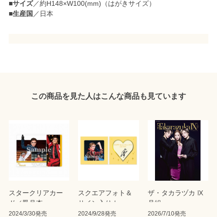
■
サイズ
／約H148×W100(mm)（はがきサイズ）
■
生産国
／日本
この商品を見た人はこんな商品も見ています
スタークリアカー
スクエアフォト＆
ザ・タカラヅカ Ⅸ
ド／鳳月杏
サイン入りカード
月組
セット＜キャトル
2024/3/30発売
2024/9/28発売
2026/7/10発売