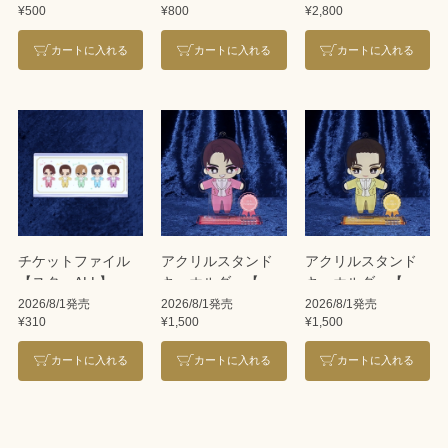
¥500
¥800
¥2,800
レーヴ30th＞／鳳
月杏
カートに入れる
カートに入れる
カートに入れる
チケットファイル
アクリルスタンド
アクリルスタンド
【スターALL】
キーホルダー【永
キーホルダー【鳳
久輝せあ】
月杏】
2026/8/1発売
2026/8/1発売
2026/8/1発売
¥310
¥1,500
¥1,500
カートに入れる
カートに入れる
カートに入れる