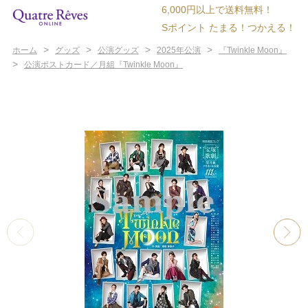
6,000円以上で送料無料！
Sポイント たまる！つかえる！
>
>
>
>
ホーム
グッズ
公演グッズ
2025年公演
『Twinkle Moon』
>
公演ポストカード／月組『Twinkle Moon』