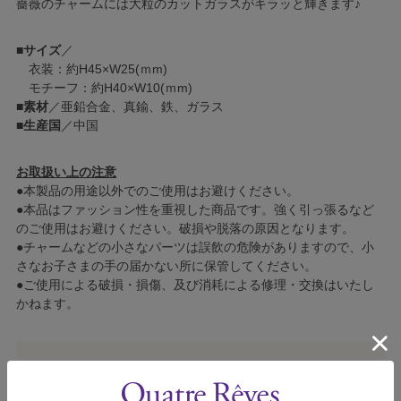
薔薇のチャームには大粒のカットガラスがキラッと輝きます♪
■
サイズ
／
衣装：約H45×W25(ｍm)
モチーフ：約H40×W10(ｍm)
■
素材
／亜鉛合金、真鍮、鉄、ガラス
■
生産国
／中国
お取扱い上の注意
●本製品の用途以外でのご使用はお避けください。
●本品はファッション性を重視した商品です。強く引っ張るなど
のご使用はお避けください。破損や脱落の原因となります。
●チャームなどの小さなパーツは誤飲の危険がありますので、小
さなお子さまの手の届かない所に保管してください。
●ご使用による破損・損傷、及び消耗による修理・交換はいたし
かねます。