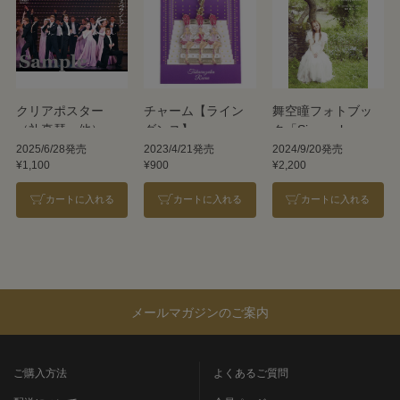
クリアポスター
チャーム【ライン
舞空瞳フォトブッ
（礼真琴 他）／
ダンス】
ク「Sincerely ～my
星組『阿修羅城の
twinkling dreams
2025/6/28発売
2023/4/21発売
2024/9/20発売
¥1,100
¥900
¥2,200
瞳』『エスペラン
～」
ト！』
カートに入れる
カートに入れる
カートに入れる
メールマガジンのご案内
ご購入方法
よくあるご質問