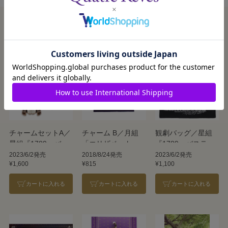
この商品を見た人はこんな商品も見ています
チャームセットA／
チャーム B／月組
観劇バッグ／星組
星組『1789―バス
「エリザベート―
『1789―バスティ
ティーユの恋人た
愛と死の輪舞（ロ
ーユの恋人たち
2023/6/2発売
2018/8/24発売
2023/6/2発売
¥1,600
¥815
¥1,100
ち―』
ンド）―」
―』
カートに入れる
カートに入れる
カートに入れる