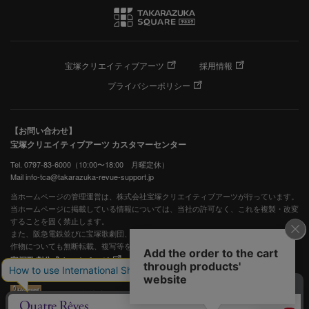
宝塚クリエイティブアーツ
採用情報
プライバシーポリシー
【お問い合わせ】
宝塚クリエイティブアーツ カスタマーセンター
Tel. 0797-83-6000（10:00〜18:00 月曜定休）
Mail info-tca@takarazuka-revue-support.jp
当ホームページの管理運営は、株式会社宝塚クリエイティブアーツが行っています。
当ホームページに掲載している情報については、当社の許可なく、これを複製・改変
することを固く禁止します。
また、阪急電鉄並びに宝塚歌劇団、宝塚クリエイティブアーツの出版物ほか写真等著
作物についても無断転載、複写等を禁じます。
宝塚歌劇公式ホームページ
JASRAC許諾番号：S0507081515
JASRAC許諾番号：9009941002Y45040