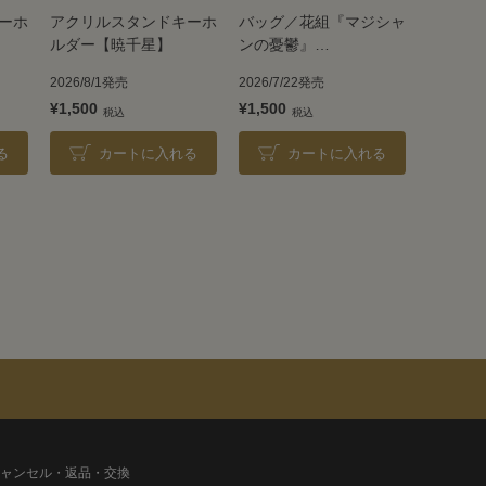
ーホ
アクリルスタンドキーホ
バッグ／花組『マジシャ
ルダー【暁千星】
ンの憂鬱』
『EXCITER!!2026』
2026/8/1発売
2026/7/22発売
¥1,500
¥1,500
る
カートに入れる
カートに入れる
ャンセル・返品・交換