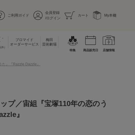
会員登録
ご利用ガイド
カート
My本棚
/ログイン
ド・
ブロマイド
梅田
ド
オーダーサービス
芸術劇場
以外）
特集
商品販売日
店舗情報
Razzle Dazzle』
ップ／宙組『宝塚110年の恋のう
azzle』