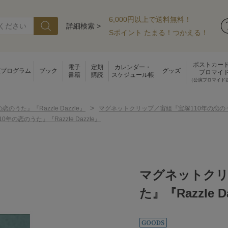
6,000円以上で送料無料！
詳細検索 >
Sポイント たまる！つかえる！
ポストカー
電子
定期
カレンダー・
演プログラム
ブック
グッズ
ブロマイ
書籍
購読
スケジュール帳
（公演ブロマイド
>
恋のうた』『Razzle Dazzle』
マグネットクリップ／宙組『宝塚110年の恋のうた』『
の恋のうた』『Razzle Dazzle』
マグネットクリ
た』『Razzle D