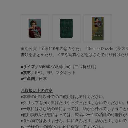
宙組公演『宝塚110年の恋のうた』『Razzle Dazzle
書類をまとめたり、メモや写真などをはさんで貼り付けたり
■
サイズ
／約H50×W35(mm)（二つ折り時）
■
素材
／PET、PP、マグネット
■
生産国
／日本
お取扱い上の注意
●本来の用途以外でのご使用はお避けください。
●クリップを強く曲げたり引っ張ったりしないでください。
●一度にはさむ紙の量によっては、紙から外れてしまうこと
●使用頻度や状態によっては、製品パーツの消耗の可能性が
●食べ物ではありません。口に含んだり、舐めたりしないで
●お子様の手の届かない所に保管してください。