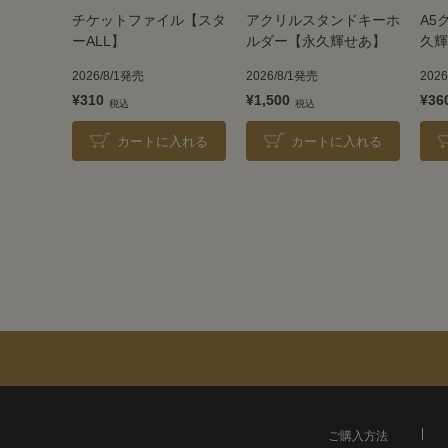
チケットファイル【スタ
アクリルスタンドキーホ
A5
ーALL】
ルダー【永久輝せあ】
久輝
2026/8/1発売
2026/8/1発売
202
¥310
¥1,500
¥36
カートに入れる
カートに入れる
ご購入方法