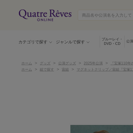
ブルーレイ・
公
カテゴリで探す
ジャンルで探す
DVD・CD
>
>
>
>
ホーム
グッズ
公演グッズ
2025年公演
『宝塚110年の
>
>
>
ホーム
組で探す
宙組
マグネットクリップ／宙組『宝塚110年