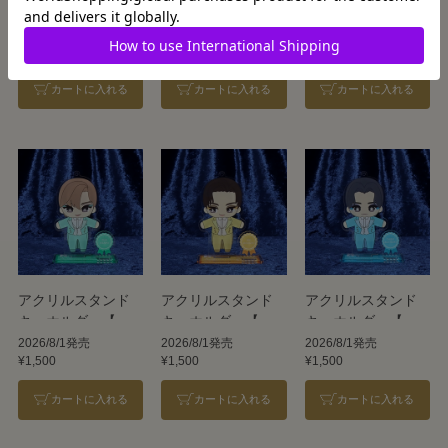
ら－オスカル編
【スターALL】
キーホルダー【永
－』
久輝せあ】
2006/02/10発売
2026/8/1発売
2026/8/1発売
¥8,800
¥310
¥1,500
カートに入れる
カートに入れる
カートに入れる
アクリルスタンド
アクリルスタンド
アクリルスタンド
キーホルダー【朝
キーホルダー【鳳
キーホルダー【暁
美絢】
月杏】
千星】
2026/8/1発売
2026/8/1発売
2026/8/1発売
¥1,500
¥1,500
¥1,500
カートに入れる
カートに入れる
カートに入れる