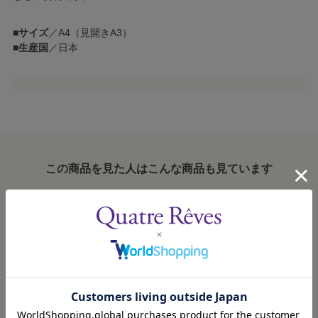
■
サイズ
／A4（見開きA3）
■
生産国
／日本
この商品を見た人はこんな商品も見ています
『ベルサイユのば
チケットファイル
アクリルスタンド