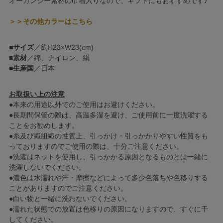
オーガンジー素材の巾着入りなので、ギフトにもおすすめです♪
＞＞その他カラーはこちら
■
サイズ
／約H23×W23(cm)
■
素材
／綿、ナイロン、絹
■
生産国
／日本
お取扱い上の注意
●本来の用途以外でのご使用はお避けください。
●長期間保管の際は、高温多湿を避け、ご使用前に一度洗濯する
ことをお勧めします。
●糸及び織組織の性質上、引っかけ・引っかかりやすい性質をも
っておりますのでご使用の際は、十分ご注意ください。
●洗濯はネットを使用し、引っかかる原因となるものとは一緒に
洗濯しないでください。
●濃色は水濡れや汗・摩擦などによって多少色落ちや色移りする
ことがありますのでご注意ください。
●白い物と一緒に洗わないでください。
●濡れた状態での放置は色移りの原因になりますので、すぐに干
してください。