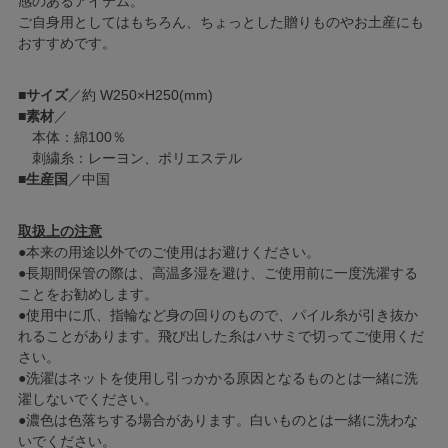
感のあるアイテム。
ご自身用としてはもちろん、ちょっとした贈りものやお土産にも
おすすめです。
■
サイズ
／約 W250×H250(mm)
■
素材
／
本体：綿100％
刺繍糸：レーヨン、ポリエステル
■
生産国
／中国
取扱上の注意
●本来の用途以外でのご使用はお避けください。
●長期間保管の際は、高温多湿を避け、ご使用前に一度洗濯する
ことをお勧めします。
●使用中に爪、指輪など身の回りのもので、パイル糸が引き抜か
れることがあります。飛び出した糸はハサミで切ってご使用くだ
さい。
●洗濯はネットを使用し引っかかる原因となるものとは一緒に洗
濯しないでください。
●濃色は色落ちする場合があります。白いものとは一緒に洗わな
いでください。