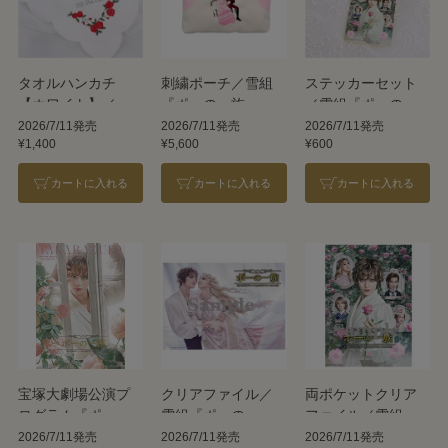
タオルハンカチ
刺繍ポーチ／雪組
ステッカーセット
【ホワイト】／雪
『ポーの一族』
／雪組『ポーの一
組『ポーの一族』
族』
2026/7/11発売
2026/7/11発売
2026/7/11発売
¥1,400
¥5,600
¥600
カートに入れる
カートに入れる
カートに入れる
宝塚大劇場公演プ
クリアファイル／
両ポケットクリア
ログラム『ポーの
雪組『ポーの一
ファイル／雪組
一族』＜雪組＞
族』
『ポーの一族』
2026/7/11発売
2026/7/11発売
2026/7/11発売