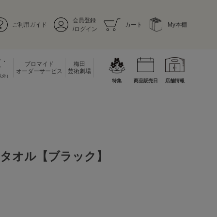
会員登録
ご利用ガイド
カート
My本棚
/ログイン
ド・
ブロマイド
梅田
ド
オーダーサービス
芸術劇場
以外）
特集
商品販売日
店舗情報
タオル【ブラック】