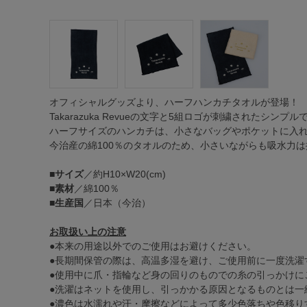
オフィシャルグッズより、ハーフハンカチタオルが登場！
Takarazuka Revueの文字と5組ロゴが刺繍されたシン
ハーフサイズのハンカチは、小さなバッグやポケットに入
今治産の綿100％のタオルのため、小さいながらも吸水力は
■
サイズ
／約H10×W20(cm)
■
素材
／綿100％
■
生産国
／日本（今治）
お取扱い上の注意
●本来の用途以外でのご使用はお避けください。
●長期間保管の際は、高温多湿を避け、ご使用前に一度洗濯
●使用中に爪・指輪など身の回りのものでの糸の引っかけに
●洗濯はネットを使用し、引っかかる原因となるものとは一
●濃色は水濡れや汗・摩擦などによって多少色落ちや色移り