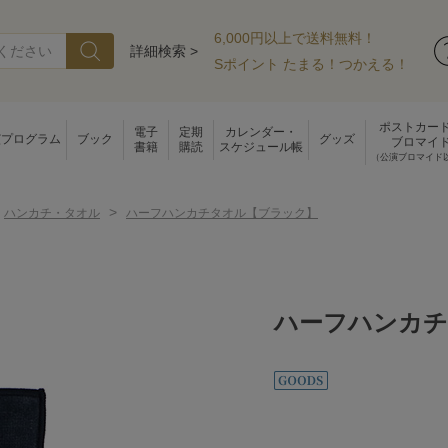
6,000円以上で送料無料！
詳細検索 >
Sポイント たまる！つかえる！
ポストカー
電子
定期
カレンダー・
演プログラム
ブック
グッズ
ブロマイ
書籍
購読
スケジュール帳
（公演ブロマイド
>
ハンカチ・タオル
ハーフハンカチタオル【ブラック】
ハーフハンカチ