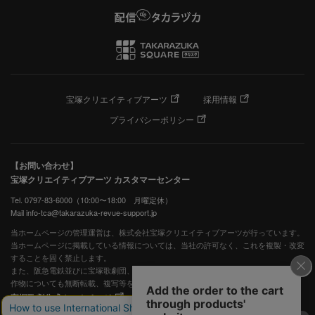
宝塚クリエイティブアーツ
採用情報
プライバシーポリシー
【お問い合わせ】
宝塚クリエイティブアーツ カスタマーセンター
Tel. 0797-83-6000（10:00〜18:00 月曜定休）
Mail info-tca@takarazuka-revue-support.jp
当ホームページの管理運営は、株式会社宝塚クリエイティブアーツが行っています。
当ホームページに掲載している情報については、当社の許可なく、これを複製・改変
することを固く禁止します。
また、阪急電鉄並びに宝塚歌劇団、宝塚クリエイティブアーツの出版物ほか写真等著
作物についても無断転載、複写等を禁じます。
宝塚歌劇公式ホームページ