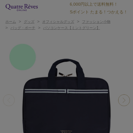
6,000円以上で送料無料！
Sポイント たまる！つかえる！
>
>
>
ホーム
グッズ
オフィシャルグッズ
ファッション小物
>
>
バッグ・ポーチ
パソコンケース【ミントグリーン】