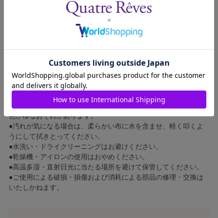
お取扱い上の注意
●精密機器を衝撃から完全に保護できるものではありません。取
扱いには十分ご注意ください。
●過度に重いものや鋭利なものを直接入れないでください。
●無理な詰め込みはおやめください。
●表生地に撥水加工を施しておりますが、ファスナーや縫い目か
らの水漏れ、溜まった雨水が浸透する場合があります。
●撥水加工は永久的ではありません。使用状況により徐々に効果
が弱まります。
●濡れたまま他の繊維などの上に放置したり保管したりすると、
色が移るおそれがあります。
●汚れが気になる場合は、柔らかい布に水を含ませ、軽く叩くよ
うにして拭きとってください。
●水洗い・ドライクリーニングはお避けください。
●乾燥機・アイロンの使用はおやめください。
●高温多湿・直射日光に当たる場所を避けて保管してください。
●ご使用による破損・損傷および消耗による部品の修理・交換は
いたしかねます。