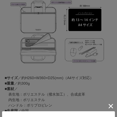
■
サイズ
／約H260×W360×D25(mm)（A4サイズ対応）
■
重量
／約300g
■
素材
／
表生地：ポリエステル（撥水加工）、合成皮革
内生地：ポリエステル
ハンドル：ポリプロピレン
■
生産国
／中国