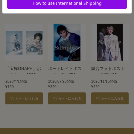
カートに入れる
カートに入れる
カートに入れる
「宝塚GRAPH」ポ
ポートレイトポス
舞台フォトポスト
ートセット2026／
トカード水美6
カード桜木23
水美舞斗
2026/4/1発売
2020/07/25発売
2025/11/15発売
¥750
¥220
¥220
カートに入れる
カートに入れる
カートに入れる