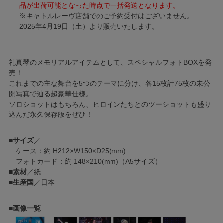
品が出荷可能となった時点で一括発送となります。
※キャトルレーヴ店舗でのご予約受付はございません。
2025年4月19日（土）より販売いたします。
礼真琴のメモリアルアイテムとして、スペシャルフォトBOXを発
売！
これまでの主な舞台を5つのテーマに分け、各15枚計75枚の未公
開写真で辿る超豪華仕様。
ソロショットはもちろん、ヒロインたちとのツーショットも盛り
込んだ永久保存版をぜひ！
■
サイズ
／
ケース：約 H212×W150×D25(mm)
フォトカード：約 148×210(mm)（A5サイズ）
■
素材
／紙
■
生産国
／日本
■
画像一覧