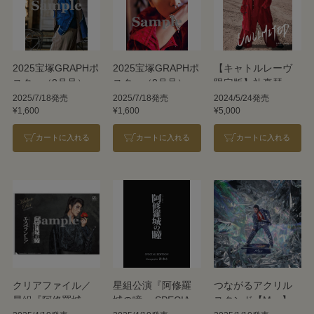
2025宝塚GRAPHポ
2025宝塚GRAPHポ
【キャトルレーヴ
スター（8月号）礼
スター（8月号）礼
限定版】礼真琴写
真琴B
真琴A
真集
2025/7/18発売
2025/7/18発売
2024/5/24発売
¥1,600
¥1,600
¥5,000
「UNLIMITED」
（DVD付）
カートに入れる
カートに入れる
カートに入れる
クリアファイル／
星組公演『阿修羅
つながるアクリル
星組『阿修羅城の
城の瞳』 SPECIAL
スタンド【May】／