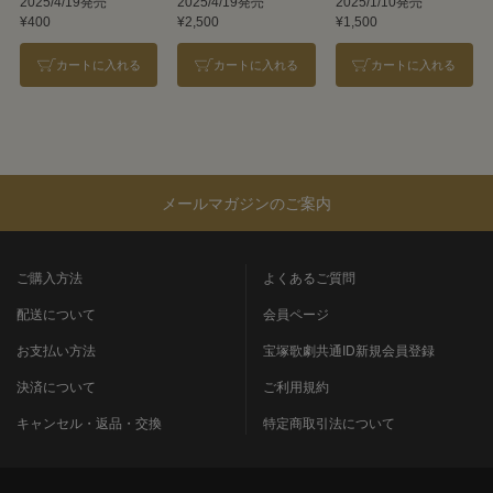
瞳』『エスペラン
EDITION
星組『ANTHEM―
2025/4/19発売
2025/4/19発売
2025/1/10発売
¥400
¥2,500
¥1,500
ト！』
アンセム―』
カートに入れる
カートに入れる
カートに入れる
メールマガジンのご案内
ご購入方法
よくあるご質問
配送について
会員ページ
お支払い方法
宝塚歌劇共通ID新規会員登録
決済について
ご利用規約
キャンセル・返品・交換
特定商取引法について