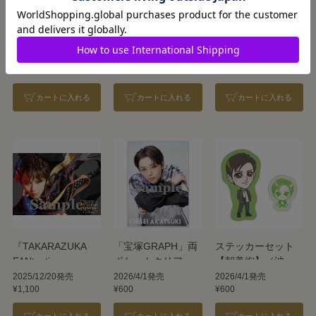
スターステッカー
スターステッカー
スターフォンタブ
シート／暁千星
シート／天飛華音
with シリコンリン
グ／暁千星
2025/12/22発売
2025/12/22発売
2024/12/25発売
¥700
¥700
¥2,000
カートに入れる
カートに入れる
カートに入れる
『TAKARAZUKA
「宝塚GRAPH」両
ステッカーセット
FANtastic
ポケットクリアフ
【朝美絢】／波瀾
Christmas in
ァイル2026／暁千
爆笑!? 我が人生Ⅳ
2025/12/20発売
2026/4/1発売
2026/4/1発売
¥1,100
¥600
¥600
UMEDA』クリアポ
星
スター by LESLIE