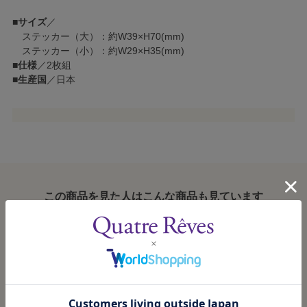
■
サイズ
／
ステッカー（大）：約W39×H70(mm)
ステッカー（小）：約W29×H35(mm)
■
仕様
／2枚組
■
生産国
／日本
この商品を見た人はこんな商品も見ています