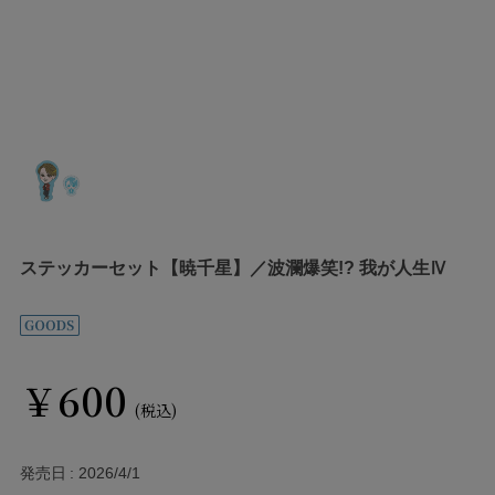
ステッカーセット【暁千星】／波瀾爆笑!? 我が人生Ⅳ
￥600
(税込)
発売日
2026/4/1