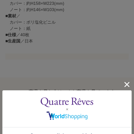
カバー：約H158×W223(mm)
ノート：約H146×W103(mm)
■
素材
／
カバー：ポリ塩化ビニル
ノート：紙
■
仕様
／40枚
■
生産国
／日本
この商品を見た人はこんな商品も見ています