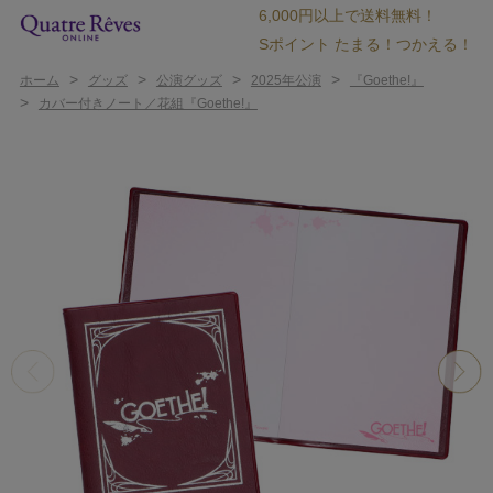
6,000円以上で送料無料！
Sポイント たまる！つかえる！
>
>
>
>
ホーム
グッズ
公演グッズ
2025年公演
『Goethe!』
>
カバー付きノート／花組『Goethe!』