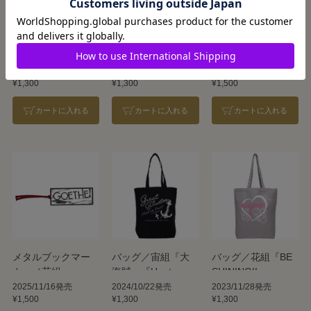
バッグ／花組
バッグ／花組『ド
スマホスタンド／
『Goethe!』
ン・ジュアン』
花組『ドン・ジュ
アン』
2025/11/16発売
2024/7/16発売
2024/7/16発売
¥1,300
¥1,300
¥1,500
カートに入れる
カートに入れる
カートに入れる
メタルブックマー
バッグ／宙組『大
バッグ／花組『BE
カー／花組
海賊』『Heat on
SHINING!!』
『Goethe!』
Beat!
2025/11/16発売
2024/10/22発売
2023/11/28発売
¥1,500
¥1,300
¥1,300
―Evolution―』