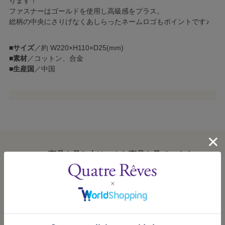
ります！
ファスナーはゴールドを使用し高級感をプラス。
総柄の中央にさりげなくあしらったネームロゴもポイントです♪
■
サイズ
／約 W220×H110×D25(mm)
■
素材
／コットン、合金
■
生産国
／中国
この商品を見た人はこんな商品も見ています