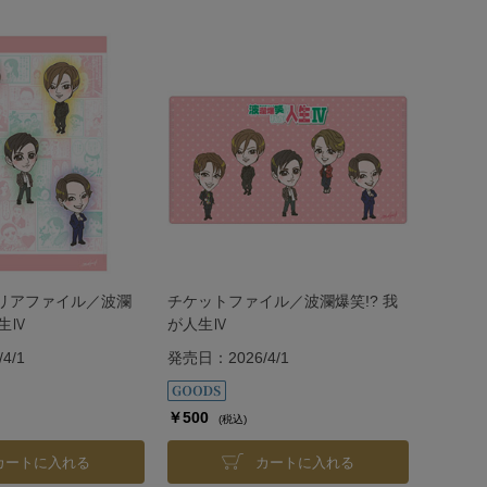
リアファイル／波瀾
チケットファイル／波瀾爆笑!? 我
人生Ⅳ
が人生Ⅳ
4/1
発売日：2026/4/1
￥500
(税込)
カートに入れる
カートに入れる