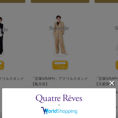
アクリルスタンド
「宝塚GRAPH」アクリルスタンド
「宝塚GRA
【鳳月杏】
【天紫珠李】
発売日：2026/3/19
発売日：2026/
￥1,700
￥1,700
(税込)
(税込)
ありません
カートに入れる
在