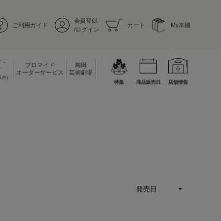
会員登録
ご利用ガイド
カート
My本棚
/ログイン
ド・
ブロマイド
梅田
ド
オーダーサービス
芸術劇場
以外）
特集
商品販売日
店舗情報