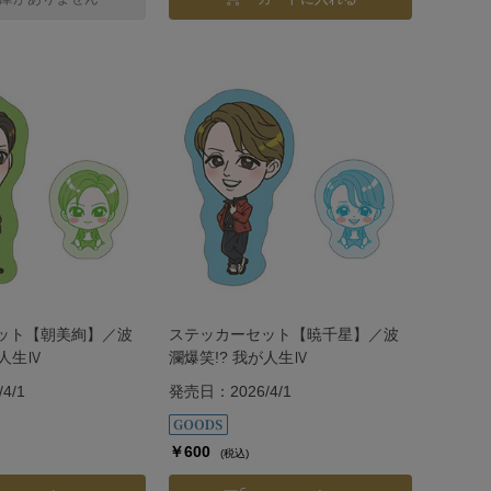
ット【朝美絢】／波
ステッカーセット【暁千星】／波
が人生Ⅳ
瀾爆笑!? 我が人生Ⅳ
4/1
発売日：2026/4/1
￥600
(税込)