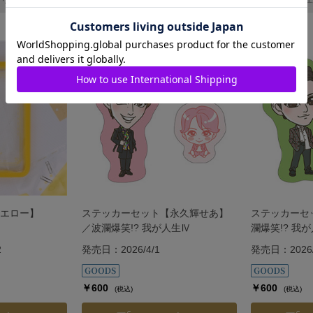
エロー】
ステッカーセット【永久輝せあ】
ステッカーセ
／波瀾爆笑!? 我が人生Ⅳ
瀾爆笑!? 我
2
発売日：2026/4/1
発売日：2026/
￥600
￥600
(税込)
(税込)