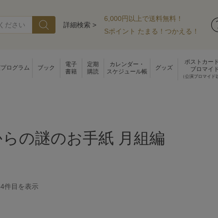
6,000円以上で送料無料！
詳細検索 >
Sポイント たまる！つかえる！
ポストカー
電子
定期
カレンダー・
演プログラム
ブック
グッズ
ブロマイ
書籍
購読
スケジュール帳
（公演ブロマイド
らの謎のお手紙 月組編
34
件目を表示