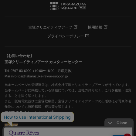
宝塚クリエイティブアーツ
採用情報
プライバシーポリシー
【お問い合わせ】
宝塚クリエイティブアーツ カスタマーセンター
Tel. 0797-83-6000（10:00〜18:00 月曜定休）
Mail info-tca@takarazuka-revue-support.jp
当ホームページの管理運営は、株式会社宝塚クリエイティブアーツが行っています。
当ホームページに掲載している情報については、当社の許可なく、これを複製・改変
することを固く禁止します。
また、阪急電鉄並びに宝塚歌劇団、宝塚クリエイティブアーツの出版物ほか写真等著
作物についても無断転載、複写等を禁じます。
宝塚歌劇公式ホームページ
JASRAC許諾番号：S0507081515
JASRAC許諾番号：9009941002Y45040