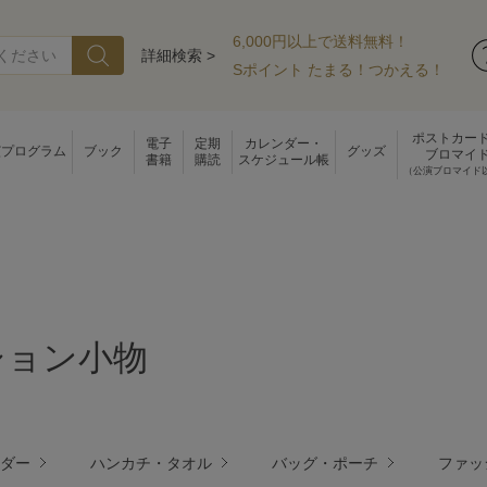
6,000円以上で送料無料！
詳細検索 >
Sポイント たまる！つかえる！
ポストカー
電子
定期
カレンダー・
演プログラム
ブック
グッズ
ブロマイ
書籍
購読
スケジュール帳
（公演ブロマイド
ション小物
ダー
ハンカチ・タオル
バッグ・ポーチ
ファッ