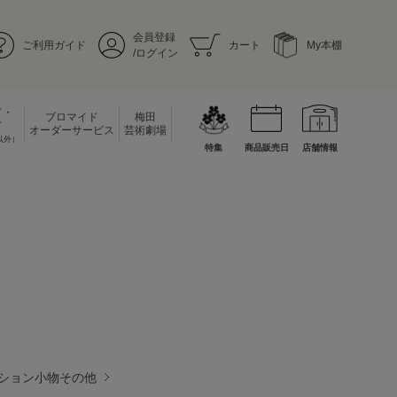
会員登録
ご利用ガイド
カート
My本棚
/ログイン
ド・
ブロマイド
梅田
ド
オーダーサービス
芸術劇場
以外）
特集
商品販売日
店舗情報
ション小物その他