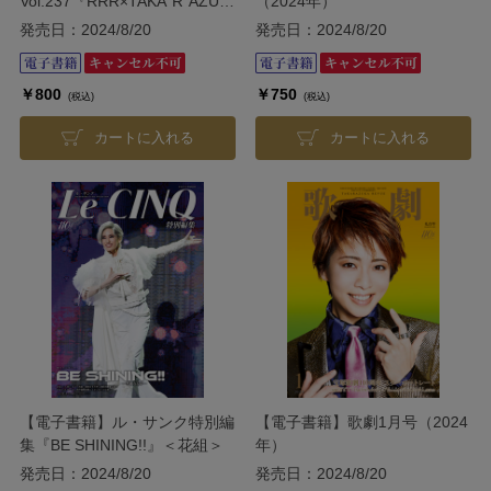
Vol.237『RRR×TAKA″R″AZUKA
（2024年）
～√Bheem～』
発売日：2024/8/20
発売日：2024/8/20
『VIOLETOPIA』＜星組＞
￥800
￥750
(税込)
(税込)
カートに入れる
カートに入れる
【電子書籍】ル・サンク特別編
【電子書籍】歌劇1月号（2024
集『BE SHINING!!』＜花組＞
年）
発売日：2024/8/20
発売日：2024/8/20