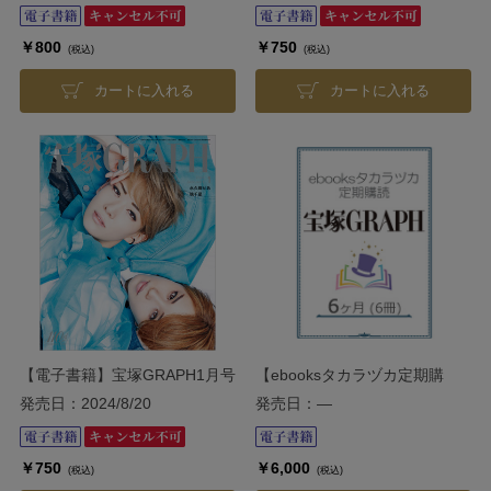
￥800
￥750
(税込)
(税込)
カートに入れる
カートに入れる
【電子書籍】宝塚GRAPH1月号
【ebooksタカラヅカ定期購
（2024年）
読】宝塚GRAPH 6ヶ月（6冊）
発売日：2024/8/20
発売日：―
￥750
￥6,000
(税込)
(税込)