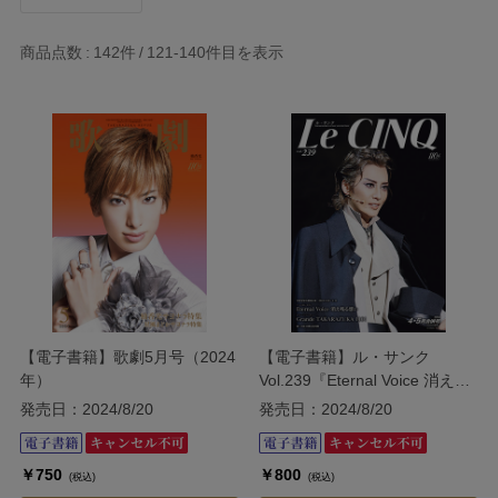
商品点数
142件
121-140
件目を表示
【電子書籍】歌劇5月号（2024
【電子書籍】ル・サンク
年）
Vol.239『Eternal Voice 消え残
る想い』『Grande
発売日：2024/8/20
発売日：2024/8/20
TAKARAZUKA 110!』＜月組＞
￥750
￥800
(税込)
(税込)