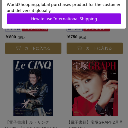
【電子書籍】ル・サンク特別編
【電子書籍】歌劇2月号（2024
集『G.O.A.T』＜月組＞
年）
発売日：2024/8/20
発売日：2024/8/20
￥800
￥750
(税込)
(税込)
カートに入れる
カートに入れる
【電子書籍】ル・サンク
【電子書籍】宝塚GRAPH2月号