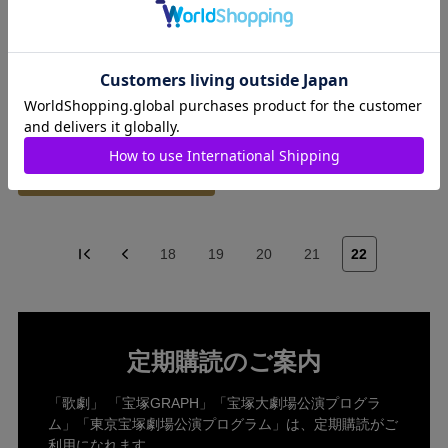
【定期購読】歌劇 12ヶ月（12
冊）
発売日：―
￥10,200
(税込)
詳細はこちら
18
19
20
21
22
定期購読のご案内
「歌劇」 「宝塚GRAPH」「宝塚大劇場公演プログラ
ム」「東京宝塚劇場公演プログラム」は、定期購読がご
利用になれます。