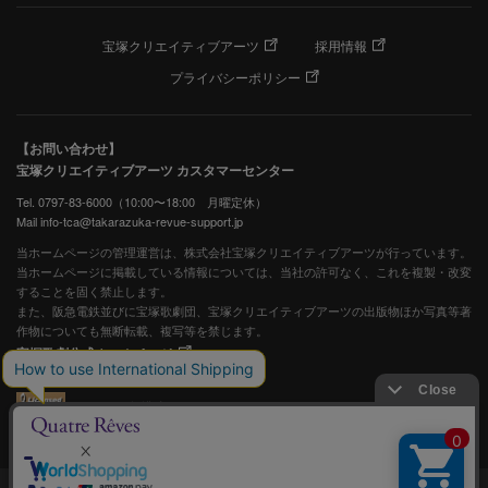
宝塚クリエイティブアーツ
採用情報
プライバシーポリシー
【お問い合わせ】
宝塚クリエイティブアーツ カスタマーセンター
Tel. 0797-83-6000（10:00〜18:00 月曜定休）
Mail info-tca@takarazuka-revue-support.jp
当ホームページの管理運営は、株式会社宝塚クリエイティブアーツが行っています。
当ホームページに掲載している情報については、当社の許可なく、これを複製・改変
することを固く禁止します。
また、阪急電鉄並びに宝塚歌劇団、宝塚クリエイティブアーツの出版物ほか写真等著
作物についても無断転載、複写等を禁じます。
宝塚歌劇公式ホームページ
JASRAC許諾番号：S0507081515
JASRAC許諾番号：9009941002Y45040