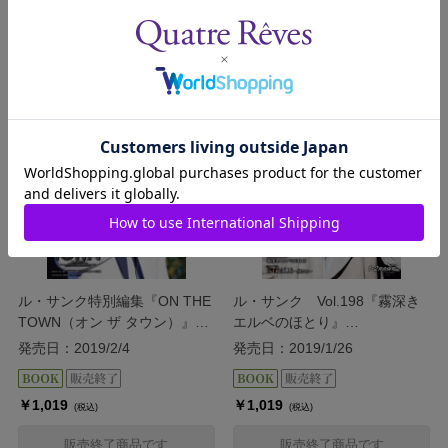
￥734
￥734
(税込)
(税込)
販売終了商品です
販売終了商品です
ル・サンク特別編集『ON THE
ル・サンク Vol.198『霧深き
TOWN（オン ザ タウン）』＜
エルベのほとり』
月組＞
『ESTRELLAS（エストレージ
発売日：2019/2/4
発売日：2019/1/26
ャス） ～星たち～』＜星組＞
￥1,019
￥1,019
(税込)
(税込)
販売終了商品です
販売終了商品です