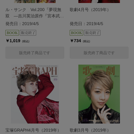
ル・サンク Vol.200『夢現無
歌劇4月号（2019年）
双 ―吉川英治原作『宮本武
蔵』より―』『クルンテープ
発売日：2019/4/5
発売日：2019/4/5
天使の都』＜月組＞
￥1,019
￥734
(税込)
(税込)
販売終了商品です
販売終了商品です
宝塚GRAPH4月号（2019年）
歌劇3月号（2019年）