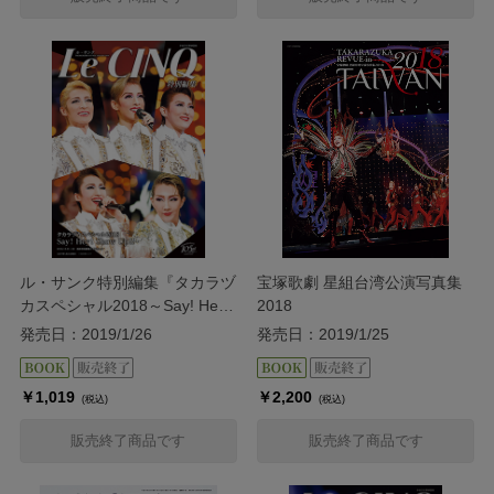
ル・サンク特別編集『タカラヅ
宝塚歌劇 星組台湾公演写真集
カスペシャル2018～Say! Hey!
2018
Show Up!!～』
発売日：2019/1/26
発売日：2019/1/25
￥1,019
￥2,200
(税込)
(税込)
販売終了商品です
販売終了商品です