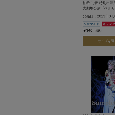
柚希 礼音 特別出
大劇場公演『ベルサ
―フェルゼン編―
発売日：2013年04
￥340
(税込)
サイズを選