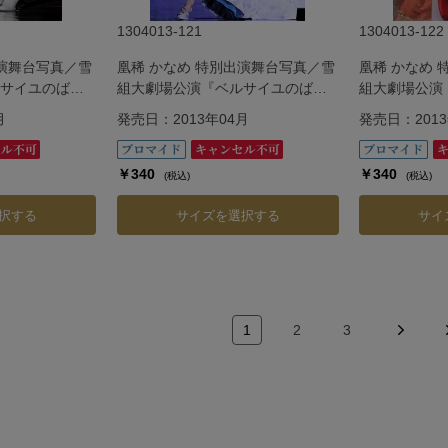
1304013-121
1304013-122
出演舞台写真／雪
凰稀 かなめ 特別出演舞台写真／雪
凰稀 かなめ
サイユのば
組大劇場公演『ベルサイユのば
組大劇場公演
―
ら』―フェルゼン編―
ら』―フェル
月
発売日：2013年04月
発売日：2013
￥340
￥340
(税込)
(税込)
択する
サイズを選択する
サイ
1
2
3