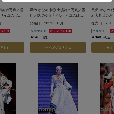
1304013-117
1304013-118
出演舞台写真／雪
凰稀 かなめ 特別出演舞台写真／雪
凰稀 かなめ
サイユのば
組大劇場公演『ベルサイユのば
組大劇場公演
―
ら』―フェルゼン編―
ら』―フェル
月
発売日：2013年04月
発売日：2013
￥340
￥340
(税込)
(税込)
択する
サイズを選択する
サイ