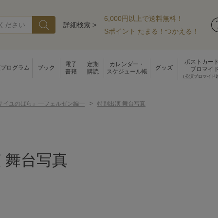
6,000円以上で送料無料！
詳細検索 >
Sポイント たまる！つかえる！
ポストカー
電子
定期
カレンダー・
演プログラム
ブック
グッズ
ブロマイ
書籍
購読
スケジュール帳
（公演ブロマイド
>
サイユのばら』―フェルゼン編―
特別出演 舞台写真
 舞台写真