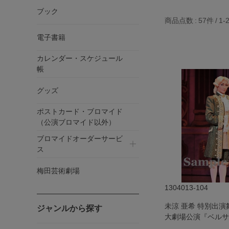
ブック
商品点数
57件
1-
電子書籍
カレンダー・スケジュール
帳
グッズ
ポストカード・ブロマイド
（公演ブロマイド以外）
ブロマイドオーダーサービ
ス
梅田芸術劇場
1304013-104
未涼 亜希 特別出
ジャンルから探す
大劇場公演『ベルサ
―フェルゼン編―