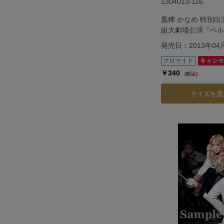
1304013-116
凰稀 かなめ 特別
組大劇場公演『ベル
ら』―フェルゼン編
発売日：2013年04
￥340
(税込)
サイズを選