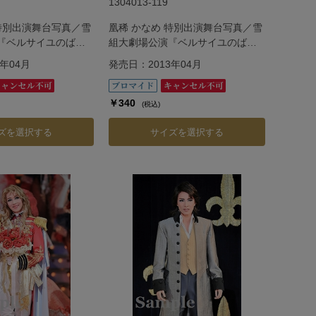
1304013-119
 特別出演舞台写真／雪
凰稀 かなめ 特別出演舞台写真／雪
『ベルサイユのば
組大劇場公演『ベルサイユのば
ゼン編―
ら』―フェルゼン編―
年04月
発売日：2013年04月
￥340
(税込)
ズを選択する
サイズを選択する