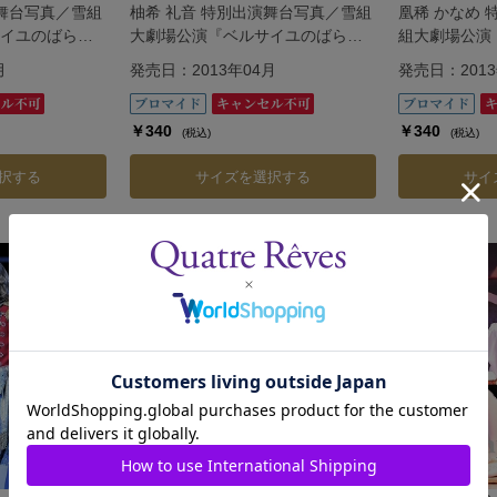
演舞台写真／雪組
柚希 礼音 特別出演舞台写真／雪組
凰稀 かなめ
イユのばら』
大劇場公演『ベルサイユのばら』
組大劇場公演
―フェルゼン編―
ら』―フェル
月
発売日：2013年04月
発売日：2013
￥340
￥340
(税込)
(税込)
択する
サイズを選択する
サイ