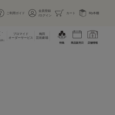
会員登録
ご利用ガイド
カート
My本棚
/ログイン
ド・
ブロマイド
梅田
ド
オーダーサービス
芸術劇場
以外）
特集
商品販売日
店舗情報