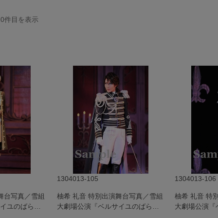
20
件目を表示
1304013-105
1304013-106
演舞台写真／雪組
柚希 礼音 特別出演舞台写真／雪組
柚希 礼音 
イユのばら』
大劇場公演『ベルサイユのばら』
大劇場公演『
―フェルゼン編―
―フェルゼン