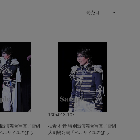
1304013-107
特別出演舞台写真／雪組
柚希 礼音 特別出演舞台写真／雪組
ベルサイユのばら』
大劇場公演『ベルサイユのばら』
編―
―フェルゼン編―