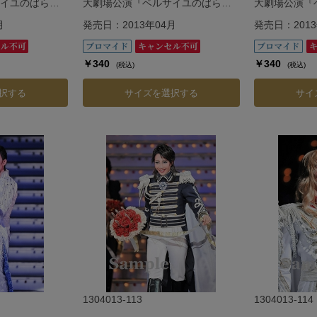
イユのばら』
大劇場公演『ベルサイユのばら』
大劇場公演『
―フェルゼン編―
―フェルゼン
月
発売日：2013年04月
発売日：2013
￥340
￥340
(税込)
(税込)
択する
サイズを選択する
サイ
1304013-113
1304013-114