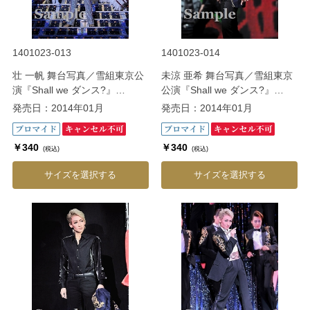
1401023-013
1401023-014
壮 一帆 舞台写真／雪組東京公
未涼 亜希 舞台写真／雪組東京
演『Shall we ダンス?』
公演『Shall we ダンス?』
『CONGRATULATIONS 宝
『CONGRATULATIONS 宝
発売日：2014年01月
発売日：2014年01月
塚!!』
塚!!』
￥340
￥340
(税込)
(税込)
サイズを選択する
サイズを選択する