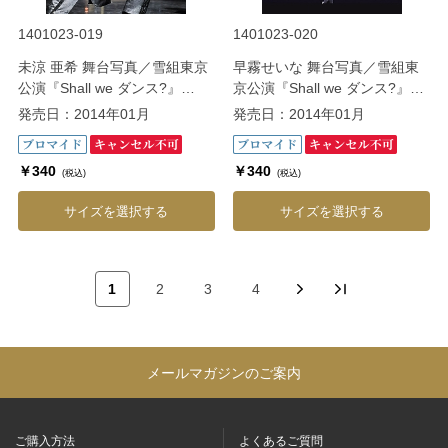
1401023-019
1401023-020
未涼 亜希 舞台写真／雪組東京
早霧せいな 舞台写真／雪組東
公演『Shall we ダンス?』
京公演『Shall we ダンス?』
『CONGRATULATIONS 宝
『CONGRATULATIONS 宝
発売日：2014年01月
発売日：2014年01月
塚!!』
塚!!』
￥340
￥340
(税込)
(税込)
サイズを選択する
サイズを選択する
1
2
3
4
メールマガジンのご案内
ご購入方法
よくあるご質問