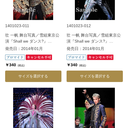
1401023-011
1401023-012
壮 一帆 舞台写真／雪組東京公
壮 一帆 舞台写真／雪組東京公
演『Shall we ダンス?』
演『Shall we ダンス?』
『CONGRATULATIONS 宝
『CONGRATULATIONS 宝
発売日：2014年01月
発売日：2014年01月
塚!!』
塚!!』
￥340
￥340
(税込)
(税込)
サイズを選択する
サイズを選択する