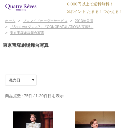
6,000円以上で送料無料！
Sポイント たまる！つかえる！
>
>
ホーム
ブロマイドオーダーサービス
2013年公演
>
『Shall we ダンス?』『CONGRATULATIONS 宝塚!!』
>
東京宝塚劇場舞台写真
東京宝塚劇場舞台写真
商品点数
75件
1-20
件目を表示