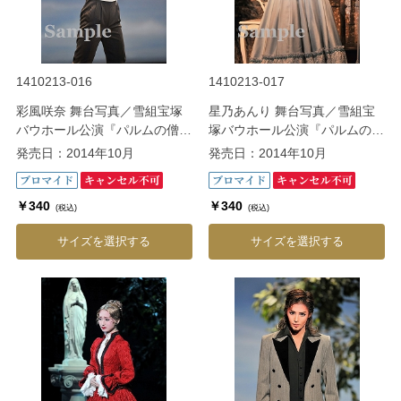
1410213-016
1410213-017
彩風咲奈 舞台写真／雪組宝塚
星乃あんり 舞台写真／雪組宝
バウホール公演『パルムの僧院
塚バウホール公演『パルムの僧
―美しき愛の囚人―』
院 ―美しき愛の囚人―』
発売日：2014年10月
発売日：2014年10月
￥340
￥340
(税込)
(税込)
サイズを選択する
サイズを選択する