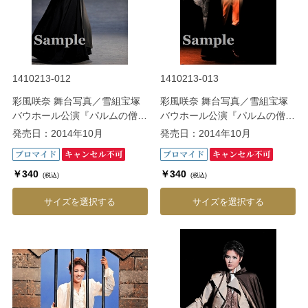
1410213-012
1410213-013
彩風咲奈 舞台写真／雪組宝塚
彩風咲奈 舞台写真／雪組宝塚
バウホール公演『パルムの僧院
バウホール公演『パルムの僧院
―美しき愛の囚人―』
―美しき愛の囚人―』
発売日：2014年10月
発売日：2014年10月
￥340
￥340
(税込)
(税込)
サイズを選択する
サイズを選択する