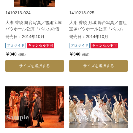
1410213-024
1410213-025
大湖 香綾 舞台写真／雪組宝塚
大湖 香綾 月城 舞台写真／雪組
バウホール公演『パルムの僧院
宝塚バウホール公演『パルムの
―美しき愛の囚人―』
僧院 ―美しき愛の囚人―』
発売日：2014年10月
発売日：2014年10月
￥340
￥340
(税込)
(税込)
サイズを選択する
サイズを選択する