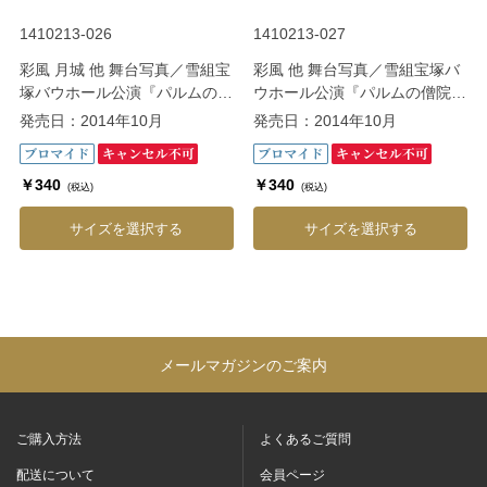
1410213-026
1410213-027
彩風 月城 他 舞台写真／雪組宝
彩風 他 舞台写真／雪組宝塚バ
塚バウホール公演『パルムの僧
ウホール公演『パルムの僧院
院 ―美しき愛の囚人―』
―美しき愛の囚人―』
発売日：2014年10月
発売日：2014年10月
￥340
￥340
(税込)
(税込)
サイズを選択する
サイズを選択する
メールマガジンのご案内
ご購入方法
よくあるご質問
配送について
会員ページ