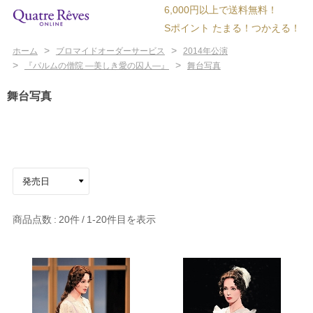
6,000円以上で送料無料！
Sポイント たまる！つかえる！
>
>
ホーム
ブロマイドオーダーサービス
2014年公演
>
>
『パルムの僧院 ―美しき愛の囚人―』
舞台写真
舞台写真
商品点数
20件
1-20
件目を表示