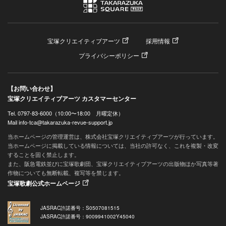
宝塚クリエイティブアーツ
採用情報
プライバシーポリシー
【お問い合わせ】
宝塚クリエイティブアーツ カスタマーセンター
Tel. 0797-83-6000（10:00〜18:00 月曜定休）
Mail info-tca@takarazuka-revue-support.jp
当ホームページの管理運営は、株式会社宝塚クリエイティブアーツが行っています。
当ホームページに掲載している情報については、当社の許可なく、これを複製・改変
することを固く禁止します。
また、阪急電鉄並びに宝塚歌劇団、宝塚クリエイティブアーツの出版物ほか写真等著
作物についても無断転載、複写等を禁じます。
宝塚歌劇公式ホームページ
JASRAC許諾番号：S0507081515
JASRAC許諾番号：9009941002Y45040