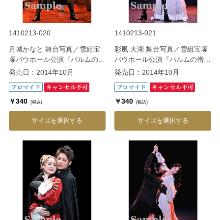
1410213-020
1410213-021
月城かなと 舞台写真／雪組宝
彩風 大湖 舞台写真／雪組宝塚
塚バウホール公演『パルムの僧
バウホール公演『パルムの僧院
院 ―美しき愛の囚人―』
―美しき愛の囚人―』
発売日：2014年10月
発売日：2014年10月
￥340
￥340
(税込)
(税込)
サイズを選択する
サイズを選択する