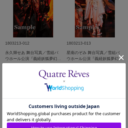
1803213-012
1803213-013
永久輝せあ 舞台写真／雪組バ
星南のぞみ 舞台写真／雪組バ
ウホール公演『義経妖狐夢幻桜
ウホール公演『義経妖狐夢幻桜
（よしつねようこむげんざく
（よしつねようこむげんざく
発売日：2018年3月
発売日：2018年3月
ら）』
ら）』
￥340
￥340
(税込)
(税込)
サイズを選択する
サイズを選択する