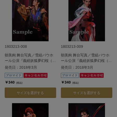
1803213-008
1803213-009
朝美絢 舞台写真／雪組バウホ
朝美絢 舞台写真／雪組バウホ
ール公演『義経妖狐夢幻桜（よ
ール公演『義経妖狐夢幻桜（よ
しつねようこむげんざくら）』
しつねようこむげんざくら）』
発売日：2018年3月
発売日：2018年3月
￥340
￥340
(税込)
(税込)
サイズを選択する
サイズを選択する