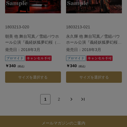
1803213-020
1803213-021
朝美 他 舞台写真／雪組バウホ
永久輝 他 舞台写真／雪組バウ
ール公演『義経妖狐夢幻桜（よ
ホール公演『義経妖狐夢幻桜
しつねようこむげんざくら）』
（よしつねようこむげんざく
発売日：2018年3月
発売日：2018年3月
ら）』
￥340
￥340
(税込)
(税込)
サイズを選択する
サイズを選択する
1
2
メールマガジンのご案内