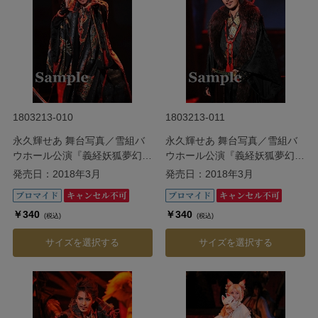
1803213-010
1803213-011
永久輝せあ 舞台写真／雪組バ
永久輝せあ 舞台写真／雪組バ
ウホール公演『義経妖狐夢幻桜
ウホール公演『義経妖狐夢幻桜
（よしつねようこむげんざく
（よしつねようこむげんざく
発売日：2018年3月
発売日：2018年3月
ら）』
ら）』
￥340
￥340
(税込)
(税込)
サイズを選択する
サイズを選択する