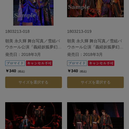
1803213-018
1803213-019
朝美 永久輝 舞台写真／雪組バ
朝美 永久輝 舞台写真／雪組バ
ウホール公演『義経妖狐夢幻桜
ウホール公演『義経妖狐夢幻桜
（よしつねようこむげんざく
（よしつねようこむげんざく
発売日：2018年3月
発売日：2018年3月
ら）』
ら）』
￥340
￥340
(税込)
(税込)
サイズを選択する
サイズを選択する