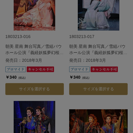
1803213-016
1803213-017
朝美 星南 舞台写真／雪組バウ
朝美 星南 舞台写真／雪組バウ
ホール公演『義経妖狐夢幻桜
ホール公演『義経妖狐夢幻桜
（よしつねようこむげんざく
（よしつねようこむげんざく
発売日：2018年3月
発売日：2018年3月
ら）』
ら）』
￥340
￥340
(税込)
(税込)
サイズを選択する
サイズを選択する