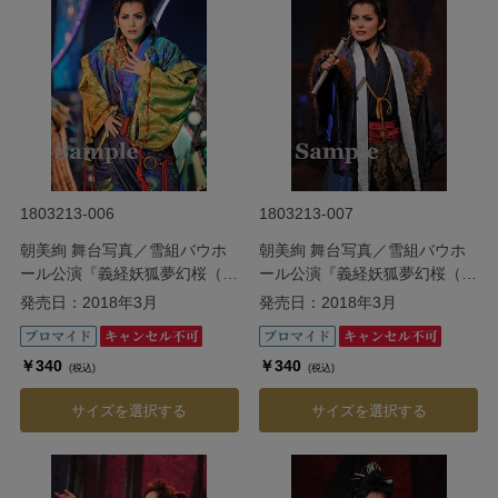
1803213-006
1803213-007
朝美絢 舞台写真／雪組バウホ
朝美絢 舞台写真／雪組バウホ
ール公演『義経妖狐夢幻桜（よ
ール公演『義経妖狐夢幻桜（よ
しつねようこむげんざくら）』
しつねようこむげんざくら）』
発売日：2018年3月
発売日：2018年3月
￥340
￥340
(税込)
(税込)
サイズを選択する
サイズを選択する