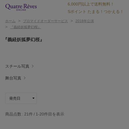
6,000円以上で送料無料！
Sポイント たまる！つかえる！
>
>
ホーム
ブロマイドオーダーサービス
2018年公演
>
『義経妖狐夢幻桜』
『義経妖狐夢幻桜』
スチール写真
舞台写真
商品点数
21件
1-20
件目を表示