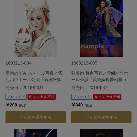
1803213-004
1803213-005
星南のぞみ スチール写真／雪
朝美絢 舞台写真／雪組バウホ
組バウホール公演『義経妖狐夢
ール公演『義経妖狐夢幻桜（よ
幻桜（よしつねようこむげんざ
しつねようこむげんざくら）』
発売日：2018年3月
発売日：2018年3月
くら）』
￥200
￥340
(税込)
(税込)
サイズを選択する
サイズを選択する