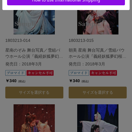
1803213-014
1803213-015
星南のぞみ 舞台写真／雪組バ
朝美 星南 舞台写真／雪組バウ
ウホール公演『義経妖狐夢幻桜
ホール公演『義経妖狐夢幻桜
（よしつねようこむげんざく
（よしつねようこむげんざく
発売日：2018年3月
発売日：2018年3月
ら）』
ら）』
￥340
￥340
(税込)
(税込)
サイズを選択する
サイズを選択する