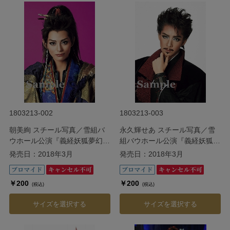
1803213-002
1803213-003
朝美絢 スチール写真／雪組バ
永久輝せあ スチール写真／雪
ウホール公演『義経妖狐夢幻桜
組バウホール公演『義経妖狐夢
（よしつねようこむげんざく
幻桜（よしつねようこむげんざ
発売日：2018年3月
発売日：2018年3月
ら）』
くら）』
￥200
￥200
(税込)
(税込)
サイズを選択する
サイズを選択する